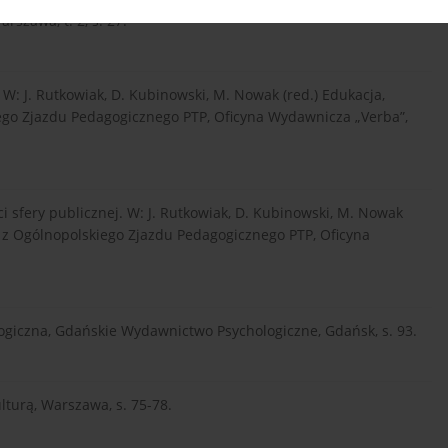
szawa, t. 2, s. 27.
. W: J. Rutkowiak, D. Kubinowski, M. Nowak (red.) Edukacja,
iego Zjazdu Pedagogicznego PTP, Oficyna Wydawnicza „Verba”,
i sfery publicznej. W: J. Rutkowiak, D. Kubinowski, M. Nowak
ły z Ogólnopolskiego Zjazdu Pedagogicznego PTP, Oficyna
gogiczna, Gdańskie Wydawnictwo Psychologiczne, Gdańsk, s. 93.
lturą, Warszawa, s. 75-78.