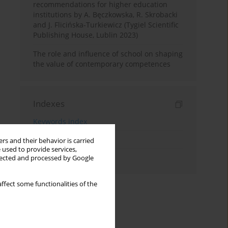
recommendations for higher education
institutions by A. Bęczkowska, R. Skrobacki
and J. Flicińska-Turkiewicz (Tygiel Scientific
Publishing House, Lublin 2023)
The role and influence of school on shaping
the value of contemporary competences
Indexes
Keywords index
Topics index
rs and their behavior is carried
 used to provide services,
Authors index
llected and processed by Google
ffect some functionalities of the