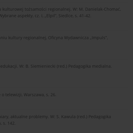
 kulturowej tożsamości regionalnej. W: M. Danielak-Chomać,
brane aspekty, cz. I, „Elpil”, Siedlce, s. 41-42.
niu kultury regionalnej, Oficyna Wydawnicza „Impuls”,
edukacji. W: B. Siemieniecki (red.) Pedagogika medialna.
o telewizji, Warszawa, s. 26.
miary, aktualne problemy. W: S. Kawula (red.) Pedagogika
 s. 142.