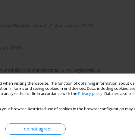
ności, Wydawnictwo „Sic!”, Warszawa, s. 15-16.
a, s. 87-88.
t w edukacji humanistycznej. W: W. Strykowski, W.
stwa wiedzy, Wydaw. eMPi2, Poznań, s. 99-100.
 when visiting the website. The function of obtaining information about use
tion in forms and saving cookies in end devices. Data, including cookies, are
o analyze the traffic in accordance with the
Privacy policy
. Data are also co
 i interpretacja zjawiska oraz pojęcia „Edukacja Kulturowa” w
 Pedagogika kultury. Historyczne osiągnięcia, współczesne
 your browser. Restricted use of cookies in the browser configuration may a
ozwoju, Lublin, s. 119.
I do not agree
yjnej i edukacji medialnej. W: B. Siemieniecki (red.)