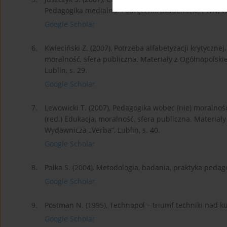
Pedagogika medialna. Podręcznik akademicki, PWN, War
Google Scholar
6.
Kwieciński Z. (2007), Potrzeba alfabetyzacji krytycznej
moralność, sfera publiczna. Materiały z Ogólnopolsk
Lublin, s. 29.
Google Scholar
7.
Lewowicki T. (2007), Pedagogika wobec (nie) moralnośc
(red.) Edukacja, moralność, sfera publiczna. Materia
Wydawnicza „Verba”, Lublin, s. 40.
Google Scholar
8.
Palka S. (2004), Metodologia, badania, praktyka peda
Google Scholar
9.
Postman N. (1995), Technopol – triumf techniki nad ku
Google Scholar