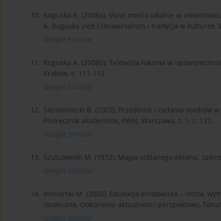
10.
Roguska A. (2008a), Mass media lokalne w umacnianiu
A. Roguska (red.) Uniwersalizm i tradycja w kulturze. Wy
Google Scholar
11.
Roguska A. (2008b), Telewizja lokalna w upowszechnia
Kraków, s. 111-112.
Google Scholar
12.
Siemieniecki B. (2007), Przedmiot i zadania mediów w 
Podręcznik akademicki, PWN, Warszawa, t. 1, s. 137.
Google Scholar
13.
Szulczewski M. (1972), Magia szklanego ekranu. Szkice 
Google Scholar
14.
Winiarski M. (2002), Edukacja środowiska – istota, wy
społeczna. Dokonania-aktualności-perspektywy, Toruń,
Google Scholar