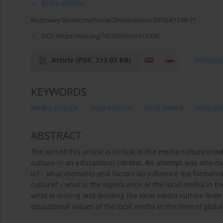
More details
Rozprawy Społeczne/Social Dissertations 2010;4(1):58-71
DOI:
https://doi.org/10.29316/rs/111330
Article
(PDF, 213.07 kB)
Referen
KEYWORDS
media culture
local culture
local media
educati
ABSTRACT
The aim of this article is to look at the media culture cr
culture in an educational context. An attempt was also m
is? - what elements and factors do influence the formatio
culture? - what is the significance of the local media in t
what is uniting and dividing the local media culture from
educational values of the local media in the time of globa