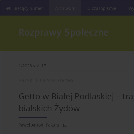
Bieżący numer
Archiwum
O czasopiśmie
Wy
1/2023 vol. 17
ARTYKUŁ PRZEGLĄDOWY
Getto w Białej Podlaskiej – tr
bialskich Żydów
1
Paweł Antoni Pakuła