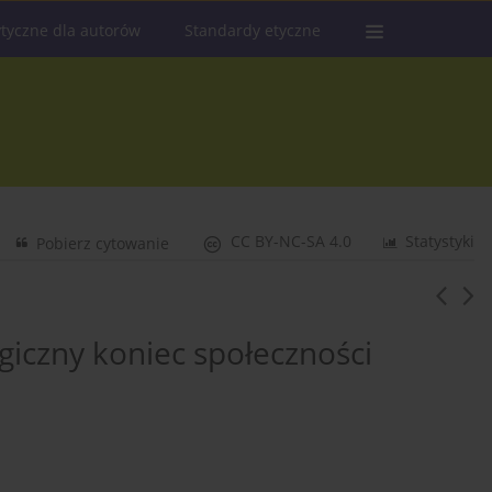
tyczne dla autorów
Standardy etyczne
CC BY-NC-SA 4.0
Statystyki
Pobierz cytowanie
agiczny koniec społeczności