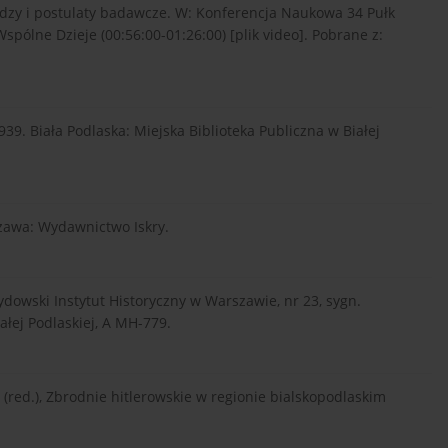
wiedzy i postulaty badawcze. W: Konferencja Naukowa 34 Pułk
spólne Dzieje (00:56:00-01:26:00) [plik video]. Pobrane z:
939. Biała Podlaska: Miejska Biblioteka Publiczna w Białej
szawa: Wydawnictwo Iskry.
Żydowski Instytut Historyczny w Warszawie, nr 23, sygn.
ałej Podlaskiej, A MH-779.
 (red.), Zbrodnie hitlerowskie w regionie bialskopodlaskim