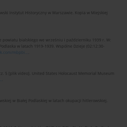
owski Instytut Historyczny w Warszawie. Kopia w Miejskiej
e powiatu bialskiego we wrześniu i październiku 1939 r. W:
Podlaska w latach 1919-1939. Wspólne Dzieje (02:12:30-
k.com/mbpbi...
.
w cz. 5 [plik video]. United States Holocaust Memorial Museum
..
.
wskiej w Białej Podlaskiej w latach okupacji hitlerowskiej.