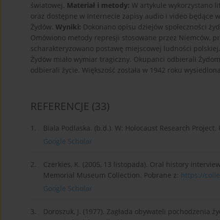
światowej.
Materiał i metody:
W artykule wykorzystano li
oraz dostępne w Internecie zapisy audio i video będące 
Żydów.
Wyniki:
Dokonano opisu dziejów społeczności żydow
Omówiono metody represji stosowane przez Niemców, prz
scharakteryzowano postawę miejscowej ludności polskiej
Żydów miało wymiar tragiczny. Okupanci odbierali Żydom 
odbierali życie. Większość została w 1942 roku wysiedlo
REFERENCJE
(33)
1.
Biala Podlaska. (b.d.). W: Holocaust Research Project.
Google Scholar
2.
Czerkies, K. (2005, 13 listopada). Oral history intervi
Memorial Museum Collection. Pobrane z:
https://coll
Google Scholar
3.
Doroszuk, J. (1977). Zagłada obywateli pochodzenia ży