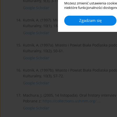
Kulturalny, 9(3), 3-11.
Możesz zmienić ustawienia cookie
Google Scholar
niektóre funkcjonalności dostępne
14.
Kutnik, A. (1997). Miasto i Powiat Biała Podlaska podcz
Zgadzam się
Kulturalny, 10(1), 18-30.
Google Scholar
15.
Kutnik, A. (1997a). Miasto i Powiat Biała Podlaska podc
Kulturalny, 10(2), 50-61.
Google Scholar
16.
Kutnik, A. (1997b). Miasto i Powiat Biała Podlaska podc
Kulturalny, 10(3), 57-72.
Google Scholar
17.
Machura, J. (2005, 14 listopada). Oral history intervi
Pobrane z:
https://collections.ushmm.org/...
.
Google Scholar