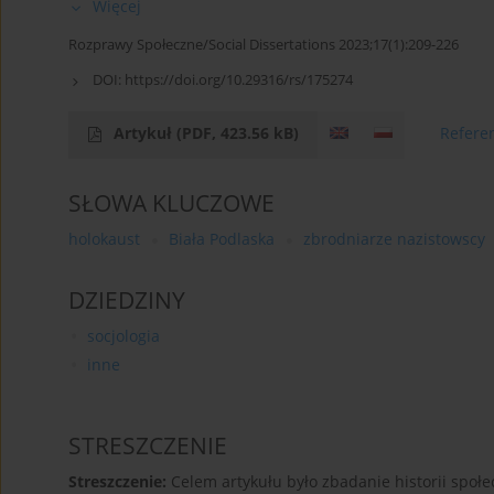
Więcej
Rozprawy Społeczne/Social Dissertations 2023;17(1):209-226
DOI:
https://doi.org/10.29316/rs/175274
Artykuł
(PDF, 423.56 kB)
Refere
SŁOWA KLUCZOWE
holokaust
Biała Podlaska
zbrodniarze nazistowscy
DZIEDZINY
socjologia
inne
STRESZCZENIE
Streszczenie:
Celem artykułu było zbadanie historii społec