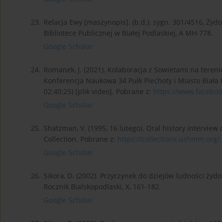
23.
Relacja Ewy [maszynopis]. (b.d.). sygn. 301/4516, Żyd
Bibliotece Publicznej w Białej Podlaskiej, A MH-778.
Google Scholar
24.
Romanek, J. (2021). Kolaboracja z Sowietami na tereni
Konferencja Naukowa 34 Pułk Piechoty i Miasto Biała 
02:40:25) [plik video]. Pobrane z:
https://www.faceboo
Google Scholar
25.
Shatzman, V. (1995, 16 lutego). Oral history intervie
Collection. Pobrane z:
https://collections.ushmm.org/.
Google Scholar
26.
Sikora, D. (2002). Przyczynek do dziejów ludności żydo
Rocznik Bialskopodlaski, X, 161-182.
Google Scholar