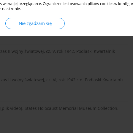
s w swojej przeglądarce. Ograniczenie stosowania plików cookies w konfigur
 na stronie.
as II wojny światowej, cz. IV, rok 1941. Podlaski Kwartalnik
Nie zgadzam się
zas II wojny światowej, cz. V, rok 1942. Podlaski Kwartalnik
zas II wojny światowej, cz. VI, rok 1942 c.d. Podlaski Kwartalnik
ev [plik video]. States Holocaust Memorial Museum Collection.