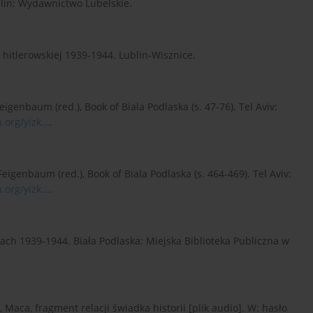
blin: Wydawnictwo Lubelskie.
 hitlerowskiej 1939-1944. Lublin-Wisznice.
eigenbaum (red.), Book of Biala Podlaska (s. 47-76). Tel Aviv:
org/yizk...
.
Feigenbaum (red.), Book of Biala Podlaska (s. 464-469). Tel Aviv:
org/yizk...
.
 latach 1939-1944. Biała Podlaska: Miejska Biblioteka Publiczna w
 Maca, fragment relacji świadka historii [plik audio]. W: hasło