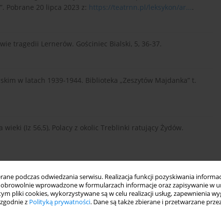
. Pobrane 20 lipca 2023 z:
https://teatrnn.pl/leksykon/ar...
.
wie tragedii Lernerów. Gościniec Bialski, 5, 36-37.
elskim w latach 1939-1944. Biblioteka „Zeszytów Majdanka” t.
wieki (Iz 56,5), Polacy z okolic Treblinki ratujący Żydów.
 Podlasia, 21(1364), 1, 4.
ne podczas odwiedzania serwisu. Realizacja funkcji pozyskiwania informacj
obrowolnie wprowadzone w formularzach informacje oraz zapisywanie w u
 tym pliki cookies, wykorzystywane są w celu realizacji usług, zapewnienia 
 zgodnie z
Polityką prywatności
. Dane są także zbierane i przetwarzane prze
s II wojny światowej, cz. II, rok 1939. Podlaski Kwartalnik