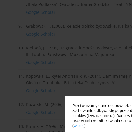
„Biała Podlaska”. Ośrodek „Brama Grodzka – Teatr NN”
Google Scholar
9.
Grabowski, I. (2006). Relacje polsko-żydowskie. Na kan
Google Scholar
10.
Kiełboń, J. (1995). Migracje ludności w dystrykcie lub
III. Lublin: Państwowe Muzeum na Majdanku.
Google Scholar
11.
Kopówka, E., Rytel-Andrianik, P. (2011). Dam im imię na 
Oksford-Treblinka: Biblioteka Drohiczyńska VII.
Google Scholar
12.
Kozarski, M. (2006). A ostatnią zabili matkę moją. Słowo
Przetwarzamy dane osobowe zbiera
zachowaniu odbywa się poprzez d
Google Scholar
cookies (tzw. ciasteczka). Dane, w
oraz w celu monitorowania ruchu
(
więcej
).
13.
Kutnik, A. (1996). Miasto i Powiat Biała Podlaska podcza