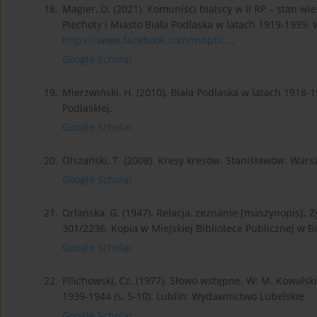
18.
Magier, D. (2021). Komuniści bialscy w II RP – stan 
Piechoty i Miasto Biała Podlaska w latach 1919-1939. W
https://www.facebook.com/mbpbi...
.
Google Scholar
19.
Mierzwiński, H. (2010). Biała Podlaska w latach 1918-1
Podlaskiej.
Google Scholar
20.
Olszański, T. (2008). Kresy kresów. Stanisławów. War
Google Scholar
21.
Orlańska, G. (1947). Relacja, zeznanie [maszynopis]. 
301/2236. Kopia w Miejskiej Bibliotece Publicznej w Bi
Google Scholar
22.
Pilichowski, Cz. (1977). Słowo wstępne. W: M. Kowalski
1939-1944 (s. 5-10). Lublin: Wydawnictwo Lubelskie.
Google Scholar