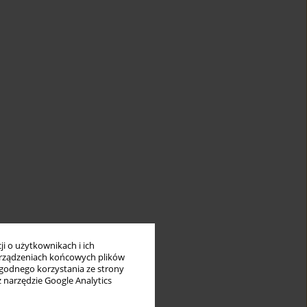
i o użytkownikach i ich
rządzeniach końcowych plików
wygodnego korzystania ze strony
z narzędzie Google Analytics