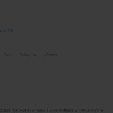
ncje
(33)
Żydzi
Polacy ratujący Żydów
zności żydowskiej w mieście Biała Podlaska w trakcie II wojny