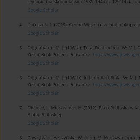
regionie bialskopodlaskim 1939-1944 (s. 129-147). Lu
Google Scholar
4.
Doroszuk, T. (2019). Gmina Wisznice w latach okupacji
Google Scholar
5.
Feigenbaum, M. J. (1961a). Total Destruction. W: M.J. F
Yizkor Book Project. Pobrane z:
https://www.jewishgen.
Google Scholar
6.
Feigenbaum, M. J. (1961b). In Liberated Biala. W: M.J. 
Yizkor Book Project. Pobrane z:
https://www.jewishgen.
Google Scholar
7.
Flisiński, J., Mierzwiński, H. (2012). Biała Podlaska w
Białej Podlaskiej.
Google Scholar
8.
Gawrysiak-Leszczyńska, W. (b.d.). M. Kubiszyn (oprac.),