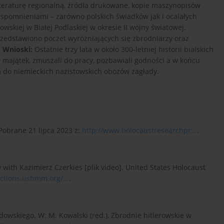
teraturę regionalną, źródła drukowane, kopie maszynopisów
wspomnieniami – zarówno polskich świadków jak i ocalałych
skiej w Białej Podlaskiej w okresie II wojny światowej.
edstawiono poczet wyróżniających się zbrodniarzy oraz
.
Wnioski:
Ostatnie trzy lata w około 300-letniej historii bialskich
majątek, zmuszali do pracy, pozbawiali godności a w końcu
na do niemieckich nazistowskich obozów zagłady.
 Pobrane 21 lipca 2023 z:
http://www.holocaustresearchpr...
.
ew with Kazimierz Czerkies [plik video]. United States Holocaust
ections.ushmm.org/...
.
dowskiego. W: M. Kowalski (red.), Zbrodnie hitlerowskie w