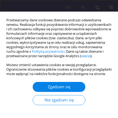
EN
PL
Przetwarzamy dane osobowe zbierane podczas odwiedzania
serwisu. Realizacja funkcji pozyskiwania informacji o użytkownikach
i ich zachowaniu odbywa się poprzez dobrowolnie wprowadzone w
formularzach informacje oraz zapisywanie w urządzeniach
końcowych plików cookies (tzw. ciasteczka). Dane, w tym pliki
cookies, wykorzystywane są w celu realizacji usług, zapewnienia
wygodnego korzystania ze strony oraz w celu monitorowania
ruchu zgodnie z
Polityką prywatności
. Dane są także zbierane i
przetwarzane przez narzędzie Google Analytics (
więcej
).
Archiwum
Możesz zmienić ustawienia cookies w swojej przeglądarce.
Ograniczenie stosowania plików cookies w konfiguracji przeglądarki
1/2023 vol. 17
może wpłynąć na niektóre funkcjonalności dostępne na stronie.
Zgadzam się
ARTYKUŁ PRZEGLĄDOWY
Wielokulturowość społeczeństwa polskiego –
Nie zgadzam się
wyzwania edukacyjne i badawcze
Hanna Arciszewska
Rozprawy Społeczne/Social Dissertations 2023;17(1):1-19