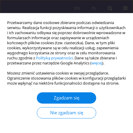
EN
PL
Przetwarzamy dane osobowe zbierane podczas odwiedzania
serwisu. Realizacja funkcji pozyskiwania informacji o użytkownikach
i ich zachowaniu odbywa się poprzez dobrowolnie wprowadzone w
formularzach informacje oraz zapisywanie w urządzeniach
końcowych plików cookies (tzw. ciasteczka). Dane, w tym pliki
cookies, wykorzystywane są w celu realizacji usług, zapewnienia
wygodnego korzystania ze strony oraz w celu monitorowania
ruchu zgodnie z
Polityką prywatności
. Dane są także zbierane i
przetwarzane przez narzędzie Google Analytics (
więcej
).
Autor
Vijay Kumar
Możesz zmienić ustawienia cookies w swojej przeglądarce.
Ograniczenie stosowania plików cookies w konfiguracji przeglądarki
może wpłynąć na niektóre funkcjonalności dostępne na stronie.
ARTYKUŁ ORYGINALNY
Recent trends in Jammu & Kashmir's
Zgadzam się
employment landscape: an analysis based on
Periodic Labour Force Surveys
Nie zgadzam się
Vijay Kumar
,
Bharat Singhal
,
Sachin Sharma
,
Babloo Jakhar
Rozprawy Społeczne/Social Dissertations 2023;17(1):121-128
DOI
:
https://doi.org/10.29316/rs/168632