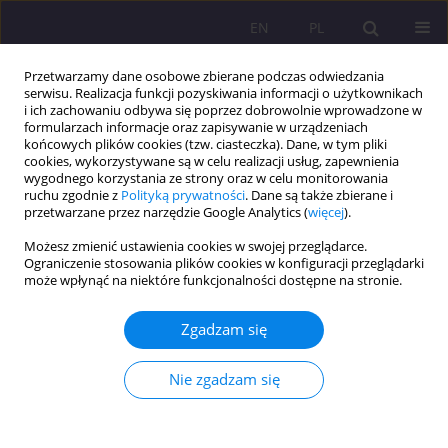
EN
PL
Przetwarzamy dane osobowe zbierane podczas odwiedzania
serwisu. Realizacja funkcji pozyskiwania informacji o użytkownikach
i ich zachowaniu odbywa się poprzez dobrowolnie wprowadzone w
formularzach informacje oraz zapisywanie w urządzeniach
końcowych plików cookies (tzw. ciasteczka). Dane, w tym pliki
cookies, wykorzystywane są w celu realizacji usług, zapewnienia
wygodnego korzystania ze strony oraz w celu monitorowania
ruchu zgodnie z
Polityką prywatności
. Dane są także zbierane i
przetwarzane przez narzędzie Google Analytics (
więcej
).
2/2012 vol. 6
Możesz zmienić ustawienia cookies w swojej przeglądarce.
Ograniczenie stosowania plików cookies w konfiguracji przeglądarki
może wpłynąć na niektóre funkcjonalności dostępne na stronie.
KOMPETENCYJNY I
Zgadzam się
ORGANIZACYJNY ROZWÓJ
Nie zgadzam się
KADRY NAUKOWEJ W STANACH
ZJEDNOCZONYCH I NA