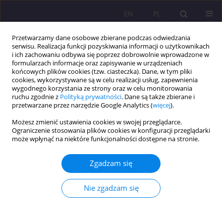
EN
PL
Przetwarzamy dane osobowe zbierane podczas odwiedzania
serwisu. Realizacja funkcji pozyskiwania informacji o użytkownikach
i ich zachowaniu odbywa się poprzez dobrowolnie wprowadzone w
formularzach informacje oraz zapisywanie w urządzeniach
końcowych plików cookies (tzw. ciasteczka). Dane, w tym pliki
cookies, wykorzystywane są w celu realizacji usług, zapewnienia
wygodnego korzystania ze strony oraz w celu monitorowania
ruchu zgodnie z
Polityką prywatności
. Dane są także zbierane i
przetwarzane przez narzędzie Google Analytics (
więcej
).
Autor
Agnieszka Bereza
Możesz zmienić ustawienia cookies w swojej przeglądarce.
Ograniczenie stosowania plików cookies w konfiguracji przeglądarki
może wpłynąć na niektóre funkcjonalności dostępne na stronie.
ARTYKUŁ ORYGINALNY
ŚWIETLICA SZKOLNA NA MIARĘ XXI WIEKU
Zgadzam się
Agnieszka Bereza
,
Agnieszka Wilczewska
Rozprawy Społeczne/Social Dissertations 2015;9(3):21-28
Nie zgadzam się
DOI
:
https://doi.org/10.29316/rs/111101
Statystyki