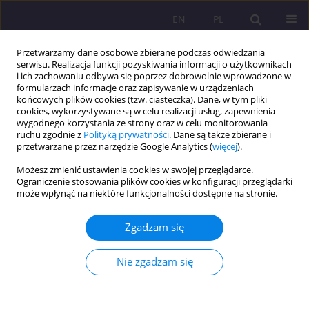
EN
PL
Przetwarzamy dane osobowe zbierane podczas odwiedzania
serwisu. Realizacja funkcji pozyskiwania informacji o użytkownikach
i ich zachowaniu odbywa się poprzez dobrowolnie wprowadzone w
formularzach informacje oraz zapisywanie w urządzeniach
końcowych plików cookies (tzw. ciasteczka). Dane, w tym pliki
cookies, wykorzystywane są w celu realizacji usług, zapewnienia
wygodnego korzystania ze strony oraz w celu monitorowania
ruchu zgodnie z
Polityką prywatności
. Dane są także zbierane i
przetwarzane przez narzędzie Google Analytics (
więcej
).
Autor
Aleksandra Chmielewska
Możesz zmienić ustawienia cookies w swojej przeglądarce.
Ograniczenie stosowania plików cookies w konfiguracji przeglądarki
może wpłynąć na niektóre funkcjonalności dostępne na stronie.
ARTYKUŁ ORYGINALNY
Przyszłość rynku telewizyjnego. Potencjał,
Zgadzam się
oczekiwania, możliwości
Aleksandra Maria Chmielewska
,
Marcin Tomasz Grabowski
Nie zgadzam się
Rozprawy Społeczne/Social Dissertations 2024;18(1):111-130
DOI
:
https://doi.org/10.29316/rs/183619
Statystyki