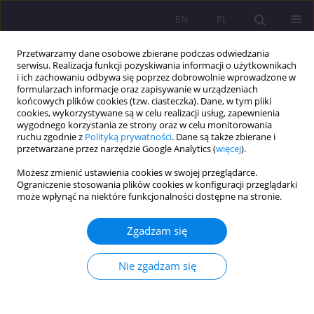
EN
PL
Przetwarzamy dane osobowe zbierane podczas odwiedzania
serwisu. Realizacja funkcji pozyskiwania informacji o użytkownikach
i ich zachowaniu odbywa się poprzez dobrowolnie wprowadzone w
formularzach informacje oraz zapisywanie w urządzeniach
końcowych plików cookies (tzw. ciasteczka). Dane, w tym pliki
cookies, wykorzystywane są w celu realizacji usług, zapewnienia
wygodnego korzystania ze strony oraz w celu monitorowania
ruchu zgodnie z
Polityką prywatności
. Dane są także zbierane i
przetwarzane przez narzędzie Google Analytics (
więcej
).
Autor
Izabela Sinkowska
Możesz zmienić ustawienia cookies w swojej przeglądarce.
Ograniczenie stosowania plików cookies w konfiguracji przeglądarki
może wpłynąć na niektóre funkcjonalności dostępne na stronie.
ARTYKUŁ ORYGINALNY
Stan odżywienia i zachowania żywieniowe dzieci
Zgadzam się
uczęszczających do szkoły muzycznej
Alicja Forjasz
,
Izabela Sinkowska
,
Anna Wierkiewicz
,
Justyna Barbara
Nie zgadzam się
Forjasz
Rozprawy Społeczne/Social Dissertations 2022;16(1):273-287
DOI
:
https://doi.org/10.29316/rs/152808