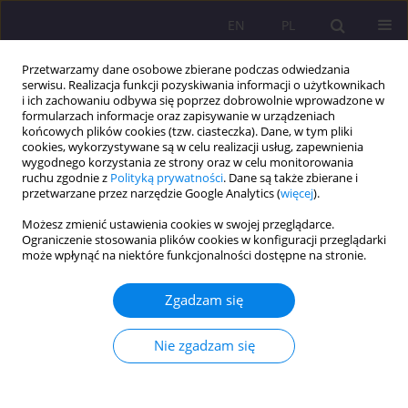
EN
PL
Przetwarzamy dane osobowe zbierane podczas odwiedzania
serwisu. Realizacja funkcji pozyskiwania informacji o użytkownikach
i ich zachowaniu odbywa się poprzez dobrowolnie wprowadzone w
formularzach informacje oraz zapisywanie w urządzeniach
końcowych plików cookies (tzw. ciasteczka). Dane, w tym pliki
cookies, wykorzystywane są w celu realizacji usług, zapewnienia
wygodnego korzystania ze strony oraz w celu monitorowania
ruchu zgodnie z
Polityką prywatności
. Dane są także zbierane i
przetwarzane przez narzędzie Google Analytics (
więcej
).
Autor
Justyna Tomczyk
Możesz zmienić ustawienia cookies w swojej przeglądarce.
Ograniczenie stosowania plików cookies w konfiguracji przeglądarki
może wpłynąć na niektóre funkcjonalności dostępne na stronie.
ARTYKUŁ PRZEGLĄDOWY
RUCHY MIEJSKIE: KONFLIKT JAKO STRATEGIA
Zgadzam się
ROZWIĄZYWANIA PROBLEMÓW SPOŁECZNYCH
MIASTA
Nie zgadzam się
Justyna Tomczyk
Rozprawy Społeczne/Social Dissertations 2017;11(2):14-22
DOI
:
https://doi.org/10.29316/rs.2017.13