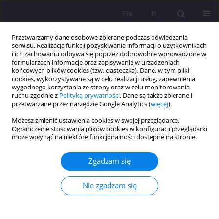
EN
PL
Przetwarzamy dane osobowe zbierane podczas odwiedzania
serwisu. Realizacja funkcji pozyskiwania informacji o użytkownikach
i ich zachowaniu odbywa się poprzez dobrowolnie wprowadzone w
formularzach informacje oraz zapisywanie w urządzeniach
końcowych plików cookies (tzw. ciasteczka). Dane, w tym pliki
cookies, wykorzystywane są w celu realizacji usług, zapewnienia
wygodnego korzystania ze strony oraz w celu monitorowania
ruchu zgodnie z
Polityką prywatności
. Dane są także zbierane i
przetwarzane przez narzędzie Google Analytics (
więcej
).
Autor
Karolina Tarasiuk
Możesz zmienić ustawienia cookies w swojej przeglądarce.
Ograniczenie stosowania plików cookies w konfiguracji przeglądarki
ARTYKUŁ ORYGINALNY
może wpłynąć na niektóre funkcjonalności dostępne na stronie.
UWARUNKOWANIA PRAWNE WSPÓŁCZESNEGO
BIOTERRORYZMU
Zgadzam się
Marcin Weiner
,
Karolina Tarasiuk
Nie zgadzam się
Rozprawy Społeczne/Social Dissertations 2017;11(3):22-29
DOI
:
https://doi.org/10.29316/rs.2017.24
Statystyki