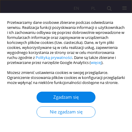
EN
PL
Przetwarzamy dane osobowe zbierane podczas odwiedzania
serwisu. Realizacja funkcji pozyskiwania informacji o użytkownikach
i ich zachowaniu odbywa się poprzez dobrowolnie wprowadzone w
formularzach informacje oraz zapisywanie w urządzeniach
końcowych plików cookies (tzw. ciasteczka). Dane, w tym pliki
cookies, wykorzystywane są w celu realizacji usług, zapewnienia
wygodnego korzystania ze strony oraz w celu monitorowania
ruchu zgodnie z
Polityką prywatności
. Dane są także zbierane i
przetwarzane przez narzędzie Google Analytics (
więcej
).
Autor
Lidia Pietruszka
Możesz zmienić ustawienia cookies w swojej przeglądarce.
Ograniczenie stosowania plików cookies w konfiguracji przeglądarki
może wpłynąć na niektóre funkcjonalności dostępne na stronie.
ARTYKUŁ ORYGINALNY
Wykorzystanie opowiadań w edukacji i integracji
Zgadzam się
międzypokoleniowej - aplikacja dorobku myśli i
praktyki pedagogicznej Edmunda Bojanowskiego
Nie zgadzam się
Lidia Pietruszka
Rozprawy Społeczne/Social Dissertations 2020;14(2):14-26
DOI
:
https://doi.org/10.29316/rs/124414