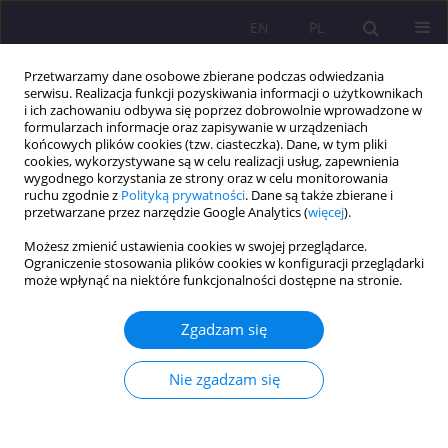
EN
PL
Przetwarzamy dane osobowe zbierane podczas odwiedzania
serwisu. Realizacja funkcji pozyskiwania informacji o użytkownikach
i ich zachowaniu odbywa się poprzez dobrowolnie wprowadzone w
formularzach informacje oraz zapisywanie w urządzeniach
końcowych plików cookies (tzw. ciasteczka). Dane, w tym pliki
cookies, wykorzystywane są w celu realizacji usług, zapewnienia
wygodnego korzystania ze strony oraz w celu monitorowania
ruchu zgodnie z
Polityką prywatności
. Dane są także zbierane i
przetwarzane przez narzędzie Google Analytics (
więcej
).
Autor
Lyliya Borhulevych
Możesz zmienić ustawienia cookies w swojej przeglądarce.
Ograniczenie stosowania plików cookies w konfiguracji przeglądarki
może wpłynąć na niektóre funkcjonalności dostępne na stronie.
ARTYKUŁ PRZEGLĄDOWY
MEDIALNE FORMY POPULARYZACJI MUZYKI
Zgadzam się
POWAŻNEJ
Lyliya Borhulevych
Nie zgadzam się
Rozprawy Społeczne/Social Dissertations 2016;10(3):28-35
DOI
:
https://doi.org/10.29316/rs/111045
Statystyki