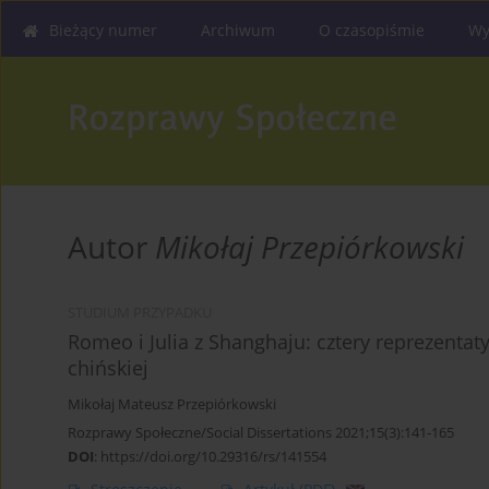
Bieżący numer
Archiwum
O czasopiśmie
Wy
Autor
Mikołaj Przepiórkowski
STUDIUM PRZYPADKU
Romeo i Julia z Shanghaju: cztery reprezentat
chińskiej
Mikołaj Mateusz Przepiórkowski
Rozprawy Społeczne/Social Dissertations 2021;15(3):141-165
DOI
:
https://doi.org/10.29316/rs/141554