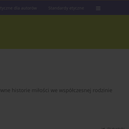
tyczne dla autorów
Standardy etyczne
ywne historie miłości we współczesnej rodzinie
Statystyki