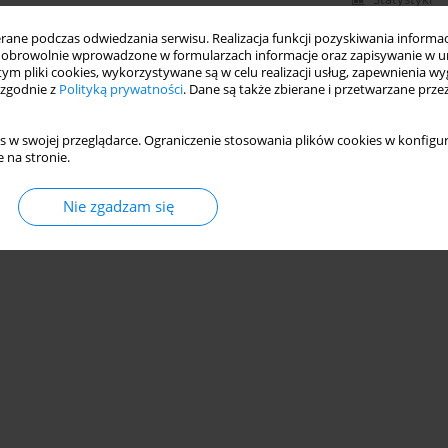
ne podczas odwiedzania serwisu. Realizacja funkcji pozyskiwania informacj
obrowolnie wprowadzone w formularzach informacje oraz zapisywanie w u
 tym pliki cookies, wykorzystywane są w celu realizacji usług, zapewnienia 
 zgodnie z
Polityką prywatności
. Dane są także zbierane i przetwarzane prze
s w swojej przeglądarce. Ograniczenie stosowania plików cookies w konfigur
 na stronie.
Nie zgadzam się