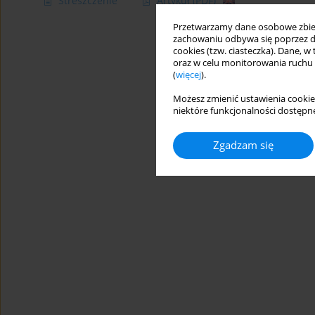
Streszczenie
Artykuł
(PDF)
Przetwarzamy dane osobowe zbiera
zachowaniu odbywa się poprzez d
cookies (tzw. ciasteczka). Dane, w
oraz w celu monitorowania ruchu
(
więcej
).
Możesz zmienić ustawienia cookie
niektóre funkcjonalności dostępne
Zgadzam się