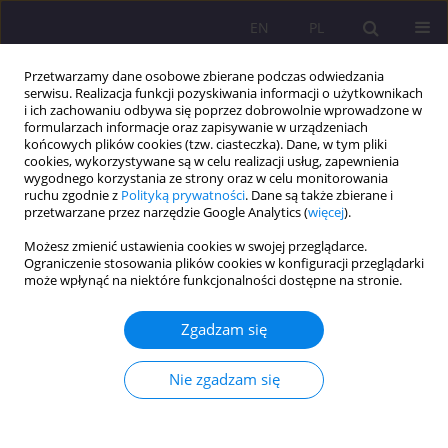
EN
PL
Przetwarzamy dane osobowe zbierane podczas odwiedzania
serwisu. Realizacja funkcji pozyskiwania informacji o użytkownikach
i ich zachowaniu odbywa się poprzez dobrowolnie wprowadzone w
formularzach informacje oraz zapisywanie w urządzeniach
końcowych plików cookies (tzw. ciasteczka). Dane, w tym pliki
cookies, wykorzystywane są w celu realizacji usług, zapewnienia
wygodnego korzystania ze strony oraz w celu monitorowania
ruchu zgodnie z
Polityką prywatności
. Dane są także zbierane i
przetwarzane przez narzędzie Google Analytics (
więcej
).
Autor
Narendra Bishnoi
Możesz zmienić ustawienia cookies w swojej przeglądarce.
Ograniczenie stosowania plików cookies w konfiguracji przeglądarki
może wpłynąć na niektóre funkcjonalności dostępne na stronie.
ARTYKUŁ ORYGINALNY
Haryana’s Labour Landscape: Deciphering
Zgadzam się
Employment Challenges Through Periodic
Surveys
Nie zgadzam się
Narendra Kumar Bishnoi
,
Babloo Jakhar
,
Bharat Singhal
,
Sachin
Sharma
Rozprawy Społeczne/Social Dissertations 2024;18(1):208-225