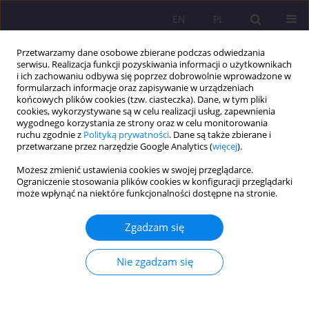
EN
PL
Przetwarzamy dane osobowe zbierane podczas odwiedzania
serwisu. Realizacja funkcji pozyskiwania informacji o użytkownikach
i ich zachowaniu odbywa się poprzez dobrowolnie wprowadzone w
formularzach informacje oraz zapisywanie w urządzeniach
końcowych plików cookies (tzw. ciasteczka). Dane, w tym pliki
cookies, wykorzystywane są w celu realizacji usług, zapewnienia
wygodnego korzystania ze strony oraz w celu monitorowania
ruchu zgodnie z
Polityką prywatności
. Dane są także zbierane i
przetwarzane przez narzędzie Google Analytics (
więcej
).
Autor
Natalia Gałązka
Możesz zmienić ustawienia cookies w swojej przeglądarce.
Ograniczenie stosowania plików cookies w konfiguracji przeglądarki
może wpłynąć na niektóre funkcjonalności dostępne na stronie.
ARTYKUŁ PRZEGLĄDOWY
Zaburzenia afektywne rodzica a ryzyko
Zgadzam się
dysfunkcyjności systemu rodzinnego
Natalia Gałązka
Nie zgadzam się
Rozprawy Społeczne/Social Dissertations 2024;18(1):171-188
DOI
:
https://doi.org/10.29316/rs/184027
Statystyki