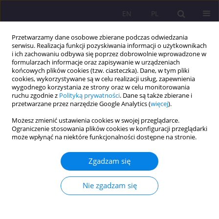
EN
PL
Przetwarzamy dane osobowe zbierane podczas odwiedzania
serwisu. Realizacja funkcji pozyskiwania informacji o użytkownikach
i ich zachowaniu odbywa się poprzez dobrowolnie wprowadzone w
formularzach informacje oraz zapisywanie w urządzeniach
końcowych plików cookies (tzw. ciasteczka). Dane, w tym pliki
cookies, wykorzystywane są w celu realizacji usług, zapewnienia
wygodnego korzystania ze strony oraz w celu monitorowania
ruchu zgodnie z
Polityką prywatności
. Dane są także zbierane i
przetwarzane przez narzędzie Google Analytics (
więcej
).
Autor
Paulina Broża
Możesz zmienić ustawienia cookies w swojej przeglądarce.
Ograniczenie stosowania plików cookies w konfiguracji przeglądarki
może wpłynąć na niektóre funkcjonalności dostępne na stronie.
ARTYKUŁ ORYGINALNY
Specyfika i wyzwania w pracy koordynatora
Zgadzam się
rodzinnej pieczy zastępczej - rekomendacje dla
praktyki pedagogicznej.
Nie zgadzam się
Paulina Broża
Rozprawy Społeczne/Social Dissertations 2024;18(1):235-248
DOI
:
https://doi.org/10.29316/rs/186045