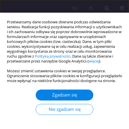
EN
PL
Przetwarzamy dane osobowe zbierane podczas odwiedzania
serwisu. Realizacja funkcji pozyskiwania informacji o użytkownikach
i ich zachowaniu odbywa się poprzez dobrowolnie wprowadzone w
formularzach informacje oraz zapisywanie w urządzeniach
końcowych plików cookies (tzw. ciasteczka). Dane, w tym pliki
cookies, wykorzystywane są w celu realizacji usług, zapewnienia
wygodnego korzystania ze strony oraz w celu monitorowania
ruchu zgodnie z
Polityką prywatności
. Dane są także zbierane i
przetwarzane przez narzędzie Google Analytics (
więcej
).
1/2024 vol. 18
Możesz zmienić ustawienia cookies w swojej przeglądarce.
Ograniczenie stosowania plików cookies w konfiguracji przeglądarki
ARTYKUŁ ORYGINALNY
może wpłynąć na niektóre funkcjonalności dostępne na stronie.
Specyfika i wyzwania w pracy
Zgadzam się
koordynatora rodzinnej pieczy
Nie zgadzam się
zastępczej - rekomendacje dla
praktyki pedagogicznej.