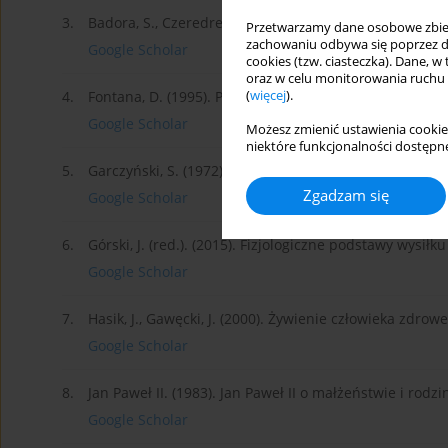
3.
Badora, S., Czeredrecka, B., Marzec, D. (2001), Rodz
Przetwarzamy dane osobowe zbiera
zachowaniu odbywa się poprzez d
Google Scholar
cookies (tzw. ciasteczka). Dane, w
oraz w celu monitorowania ruchu
(
więcej
).
4.
Fontana, D. (1995). Psychologia dla nauczycieli. Pozn
Google Scholar
Możesz zmienić ustawienia cookie
niektóre funkcjonalności dostępne
5.
Garczyński, S. (1972), Potrzeby psychiczne. Niedosyt.
Zgadzam się
Google Scholar
6.
Górski, J. (red.). (2015). Fizjologiczne podstawy wys
Google Scholar
7.
Hasik, J., Gawęcki, J. (2000). Żywienie człowieka z
Google Scholar
8.
Jan Paweł II. (1983). Jan Paweł II o małżeństwie i rod
Google Scholar