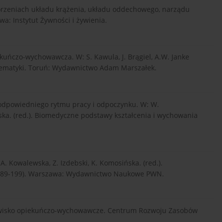
horzeniach układu krążenia, układu oddechowego, narządu
a: Instytut Żywności i żywienia.
iekuńczo-wychowawcza. W: S. Kawula, J. Brągiel, A.W. Janke
blematyki. Toruń: Wydawnictwo Adam Marszałek.
 odpowiedniego rytmu pracy i odpoczynku. W: W.
ska. (red.). Biomedyczne podstawy kształcenia i wychowania
. Kowalewska, Z. Izdebski, K. Komosińska. (red.).
. 189-199). Warszawa: Wydawnictwo Naukowe PWN.
dowisko opiekuńczo-wychowawcze. Centrum Rozwoju Zasobów