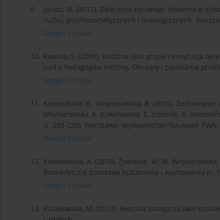
9.
Jarosz, M. (2012). Zalecenia zdrowego żywienia w sc
ruchu, psychosomatycznych i onkologicznych. Warszaw
Google Scholar
10.
Kawula, S. (2009). Rodzina jako grupa i instytucja op
(red.). Pedagogika rodziny. Obszary i panorama pro
Google Scholar
11.
Komosińska, K., Woynarowska, B. (2010). Zachowanie
Woynarowska, A. Kowalewska, Z. Izdebski, K. Komosiń
(s. 209-220). Warszawa: Wydawnictwo Naukowe PWN.
Google Scholar
12.
Kowalewska, A. (2010). Żywienie. W: W. Woynarowska, A
Biomedyczne podstawy kształcenia i wychowania (s
Google Scholar
13.
Ruszkowska, M. (2013). Rodzina zastępcza jako śro
Ludzkich.