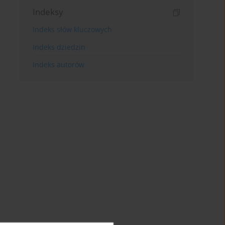
Indeksy
Indeks słów kluczowych
Indeks dziedzin
Indeks autorów