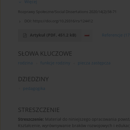
Więcej
Rozprawy Społeczne/Social Dissertations 2020;14(2):58-71
DOI:
https://doi.org/10.29316/rs/124412
Artykuł
(PDF, 451.2 kB)
Referencje
(17
SŁOWA KLUCZOWE
rodzina
funkcje rodziny
piecza zastępcza
DZIEDZINY
pedagogika
STRESZCZENIE
Streszczenie:
Materiał do niniejszego opracowania powst
Kształcenie, wyrównywanie braków rozwojowych i edukac