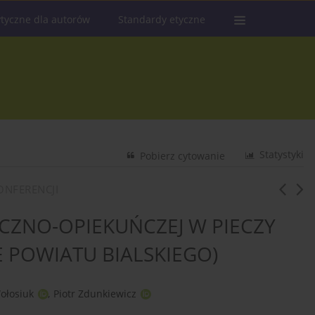
tyczne dla autorów
Standardy etyczne
Statystyki
Pobierz cytowanie
ONFERENCJI
ICZNO-OPIEKUŃCZEJ W PIECZY
E POWIATU BIALSKIEGO)
ołosiuk
,
Piotr Zdunkiewicz