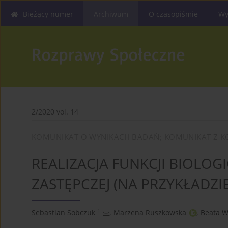
Bieżący numer
Archiwum
O czasopiśmie
Wy
2/2020 vol. 14
KOMUNIKAT O WYNIKACH BADAŃ; KOMUNIKAT Z K
REALIZACJA FUNKCJI BIOLOG
ZASTĘPCZEJ (NA PRZYKŁADZI
1
Sebastian Sobczuk
,
Marzena Ruszkowska
,
Beata W