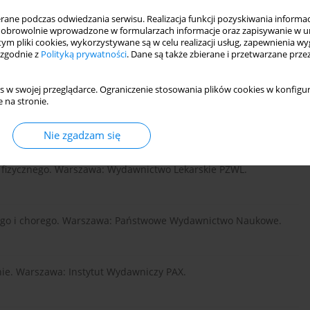
ina i formy jej wspomagania, Kraków: Wydawnictwo Impuls.
ne podczas odwiedzania serwisu. Realizacja funkcji pozyskiwania informacj
obrowolnie wprowadzone w formularzach informacje oraz zapisywanie w u
 tym pliki cookies, wykorzystywane są w celu realizacji usług, zapewnienia 
 zgodnie z
Polityką prywatności
. Dane są także zbierane i przetwarzane prze
ań: Wydawnictwo Zysk i Spółka.
s w swojej przeglądarce. Ograniczenie stosowania plików cookies w konfigur
 na stronie.
 Zaspokojenie. Warszawa: Nasza Księgarnia.
Nie zgadzam się
iłku fizycznego. Warszawa: Wydawnictwo Lekarskie PZWL.
drowego i chorego. Warszawa: Państwowe Wydawnictwo Naukowe.
zinie. Warszawa: Instytut Wydawniczy PAX.