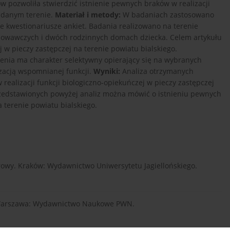
pozwoliła stwierdzić istnienie pewnych braków w realizacji
badanym terenie.
Materiał i metody:
W badaniach zastosowano
 kwestionariusze ankiet. Badania realizowano na terenie
howawczych i dwóch rodzinnych domach dziecka. Celem artykułu
j w pieczy zastępczej na terenie powiatu bialskiego.
nia ma charakter selektywny opierający się na wybranych
zacją wspomnianej funkcji.
Wyniki:
Analiza otrzymanych
realizacji funkcji biologiczno-opiekuńczej w pieczy zastępczej
edstawionych powyżej analiz można mówić o istnieniu pewnych
 terenie powiatu bialskiego.
urowy. Kraków: Wydawnictwo Uniwersytetu Jagiellońskiego.
y. Warszawa: Wydawnictwo Naukowe PWN.