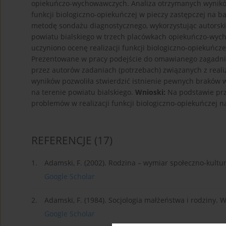
opiekuńczo-wychowawczych. Analiza otrzymanych wyników 
funkcji biologiczno-opiekuńczej w pieczy zastępczej na 
metodę sondażu diagnostycznego, wykorzystując autorskie
powiatu bialskiego w trzech placówkach opiekuńczo-wyc
uczyniono ocenę realizacji funkcji biologiczno-opiekuńcze
Prezentowane w pracy podejście do omawianego zagadnie
przez autorów zadaniach (potrzebach) związanych z reali
wyników pozwoliła stwierdzić istnienie pewnych braków w 
na terenie powiatu bialskiego.
Wnioski:
Na podstawie prz
problemów w realizacji funkcji biologiczno-opiekuńczej na
REFERENCJE
(17)
1.
Adamski, F. (2002). Rodzina – wymiar społeczno-kult
Google Scholar
2.
Adamski, F. (1984). Socjologia małżeństwa i rodzin
Google Scholar