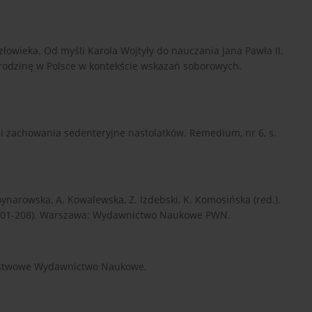
 człowieka. Od myśli Karola Wojtyły do nauczania Jana Pawła II.
ą rodzinę w Polsce w kontekście wskazań soborowych.
a i zachowania sedenteryjne nastolatków. Remedium, nr 6, s.
ynarowska, A. Kowalewska, Z. Izdebski, K. Komosińska (red.).
. 201-208). Warszawa: Wydawnictwo Naukowe PWN.
Państwowe Wydawnictwo Naukowe.