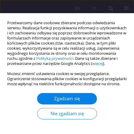
EN
PL
Przetwarzamy dane osobowe zbierane podczas odwiedzania
serwisu. Realizacja funkcji pozyskiwania informacji o użytkownikach
i ich zachowaniu odbywa się poprzez dobrowolnie wprowadzone w
formularzach informacje oraz zapisywanie w urządzeniach
końcowych plików cookies (tzw. ciasteczka). Dane, w tym pliki
cookies, wykorzystywane są w celu realizacji usług, zapewnienia
wygodnego korzystania ze strony oraz w celu monitorowania
ruchu zgodnie z
Polityką prywatności
. Dane są także zbierane i
przetwarzane przez narzędzie Google Analytics (
więcej
).
Autor
Przemysław Weremczuk
Możesz zmienić ustawienia cookies w swojej przeglądarce.
Ograniczenie stosowania plików cookies w konfiguracji przeglądarki
może wpłynąć na niektóre funkcjonalności dostępne na stronie.
AKTYWNOŚĆ TURYSTYCZNA OSÓB
NIEPEŁNOSPRAWNYCH FIZYCZNIE Z WYBRANYCH
Zgadzam się
OŚRODKÓW REHABILITACYJNYCH
WOJEWÓDZTWA LUBELSKIEGO
Nie zgadzam się
Przemysław Weremczuk
,
Krzysztof Jeziorski
,
Józef Bergier
Rozprawy Społeczne/Social Dissertations 2014;8(4):37-42
DOI
:
https://doi.org/10.29316/rs/111196