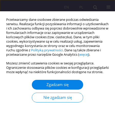
EN
PL
Przetwarzamy dane osobowe zbierane podczas odwiedzania
serwisu. Realizacja funkcji pozyskiwania informacji o użytkownikach
i ich zachowaniu odbywa się poprzez dobrowolnie wprowadzone w
formularzach informacje oraz zapisywanie w urządzeniach
końcowych plików cookies (tzw. ciasteczka). Dane, w tym pliki
cookies, wykorzystywane są w celu realizacji usług, zapewnienia
wygodnego korzystania ze strony oraz w celu monitorowania
ruchu zgodnie z
Polityką prywatności
. Dane są także zbierane i
przetwarzane przez narzędzie Google Analytics (
więcej
).
Autor
Robert Modrzyński
Możesz zmienić ustawienia cookies w swojej przeglądarce.
Ograniczenie stosowania plików cookies w konfiguracji przeglądarki
ARTYKUŁ PRZEGLĄDOWY
może wpłynąć na niektóre funkcjonalności dostępne na stronie.
Loot boxy – mechanizmy zbliżone do hazardu
ukryte w grach cyfrowych. Narracyjny przegląd
Zgadzam się
procesów psychologicznych, ryzyka uzależnienia i
regulacji prawnych
Nie zgadzam się
Robert Jarosław Modrzyński
Rozprawy Społeczne/Social Dissertations 2026;20(1):1-10