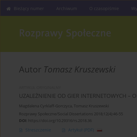
Bieżący numer
Archiwum
O czasopiśmie
Wy
Autor
Tomasz Kruszewski
ARTYKUŁ ORYGINALNY
UZALEŻNIENIE OD GIER INTERNETOWYCH – O
Magdalena Cyrklaff-Gorczyca
,
Tomasz Kruszewski
Rozprawy Społeczne/Social Dissertations 2018;12(4):46-55
DOI
:
https://doi.org/10.29316/rs.2018.36
Streszczenie
Artykuł
(PDF)