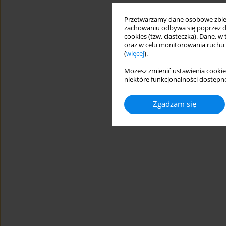
Przetwarzamy dane osobowe zbiera
zachowaniu odbywa się poprzez d
cookies (tzw. ciasteczka). Dane, w
oraz w celu monitorowania ruchu
(
więcej
).
Możesz zmienić ustawienia cookie
niektóre funkcjonalności dostępne
Zgadzam się