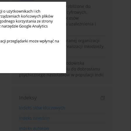
Loot boxy – mechanizmy zbliżone do
i o użytkownikach i ich
hazardu ukryte w grach cyfrowych.
rządzeniach końcowych plików
Narracyjny przegląd procesów
wygodnego korzystania ze strony
psychologicznych, ryzyka uzależnienia i
z narzędzie Google Analytics
regulacji prawnych
Znaczenie wsparcia wybranej organizacji
acji przeglądarki może wpłynąć na
pozarządowej dla samorealizacji młodzieży
pokolenia Z
Badanie osobowości i środowiska
rodzinnego w odniesieniu do dobrostanu
psychicznego nastolatków w populacji Indii
Indeksy
Indeks słów kluczowych
Indeks dziedzin
Indeks autorów