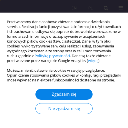
EN
PL
Przetwarzamy dane osobowe zbierane podczas odwiedzania
serwisu. Realizacja funkcji pozyskiwania informacji o użytkownikach
i ich zachowaniu odbywa się poprzez dobrowolnie wprowadzone w
formularzach informacje oraz zapisywanie w urządzeniach
końcowych plików cookies (tzw. ciasteczka). Dane, w tym pliki
cookies, wykorzystywane są w celu realizacji usług, zapewnienia
wygodnego korzystania ze strony oraz w celu monitorowania
ruchu zgodnie z
Polityką prywatności
. Dane są także zbierane i
przetwarzane przez narzędzie Google Analytics (
więcej
).
Autor
Waldemar Jaruszewski
Możesz zmienić ustawienia cookies w swojej przeglądarce.
Ograniczenie stosowania plików cookies w konfiguracji przeglądarki
TWARDE I MIĘKKIE ELEMENTY BEZPIECZEŃSTWA
może wpłynąć na niektóre funkcjonalności dostępne na stronie.
NARODOWEGO
Zgadzam się
Waldemar Kryspin Jaruszewski
Rozprawy Społeczne/Social Dissertations 2012;6(2):133-144
Nie zgadzam się
DOI
:
https://doi.org/10.29316/rs/111286
Statystyki
Streszczenie
Artykuł
(PDF)