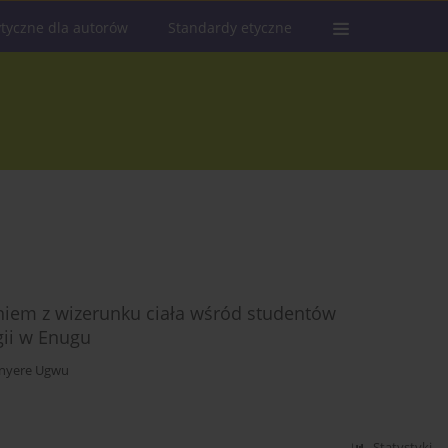
tyczne dla autorów
Standardy etyczne
niem z wizerunku ciała wśród studentów
ii w Enugu
inyere Ugwu
Statystyki