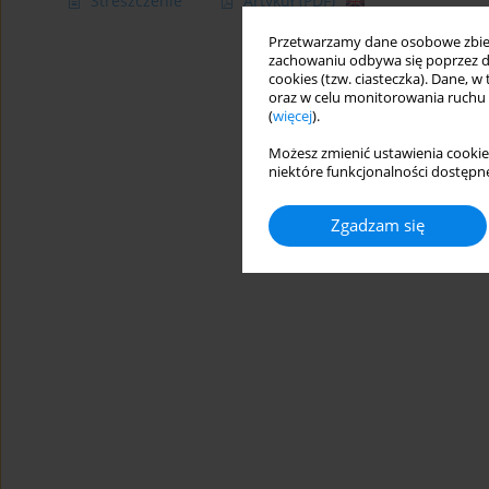
Streszczenie
Artykuł
(PDF)
Przetwarzamy dane osobowe zbiera
zachowaniu odbywa się poprzez d
cookies (tzw. ciasteczka). Dane, w
oraz w celu monitorowania ruchu
(
więcej
).
Możesz zmienić ustawienia cookie
niektóre funkcjonalności dostępne
Zgadzam się