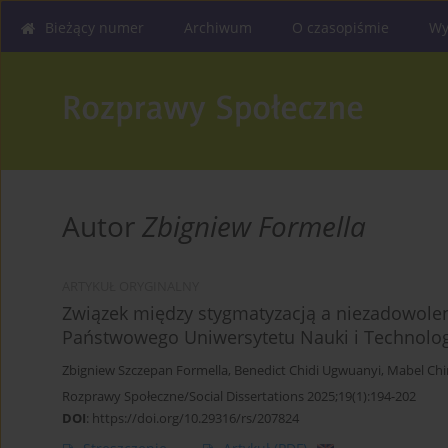
Bieżący numer
Archiwum
O czasopiśmie
Wy
Autor
Zbigniew Formella
ARTYKUŁ ORYGINALNY
Związek między stygmatyzacją a niezadowole
Państwowego Uniwersytetu Nauki i Technolog
Zbigniew Szczepan Formella
,
Benedict Chidi Ugwuanyi
,
Mabel Ch
Rozprawy Społeczne/Social Dissertations 2025;19(1):194-202
DOI
:
https://doi.org/10.29316/rs/207824