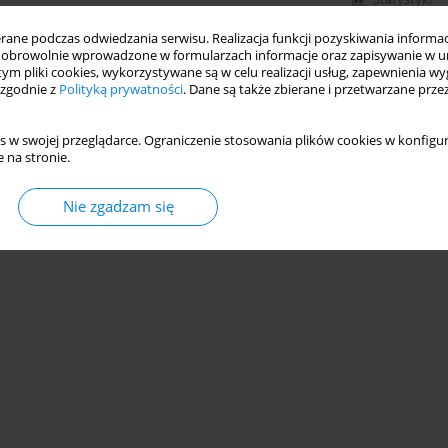
ne podczas odwiedzania serwisu. Realizacja funkcji pozyskiwania informacj
obrowolnie wprowadzone w formularzach informacje oraz zapisywanie w u
 tym pliki cookies, wykorzystywane są w celu realizacji usług, zapewnienia 
 zgodnie z
Polityką prywatności
. Dane są także zbierane i przetwarzane prze
s w swojej przeglądarce. Ograniczenie stosowania plików cookies w konfigur
 na stronie.
Nie zgadzam się