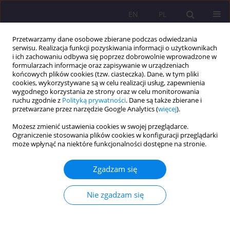
EN
PL
Przetwarzamy dane osobowe zbierane podczas odwiedzania
serwisu. Realizacja funkcji pozyskiwania informacji o użytkownikach
i ich zachowaniu odbywa się poprzez dobrowolnie wprowadzone w
formularzach informacje oraz zapisywanie w urządzeniach
końcowych plików cookies (tzw. ciasteczka). Dane, w tym pliki
cookies, wykorzystywane są w celu realizacji usług, zapewnienia
wygodnego korzystania ze strony oraz w celu monitorowania
ruchu zgodnie z
Polityką prywatności
. Dane są także zbierane i
przetwarzane przez narzędzie Google Analytics (
więcej
).
Autor
Renáta Bernátová
Możesz zmienić ustawienia cookies w swojej przeglądarce.
Ograniczenie stosowania plików cookies w konfiguracji przeglądarki
ARTYKUŁ ORYGINALNY
może wpłynąć na niektóre funkcjonalności dostępne na stronie.
Edukacja uczniów w młodszym wieku szkolnym
na Słowacji i w Polsce - ujęcie komparatywne
Zgadzam się
Stanisława Katarzyna Nazaruk
,
Renáta Bernátová
Nie zgadzam się
Rozprawy Społeczne/Social Dissertations 2022;16(1):288-300
DOI
:
https://doi.org/10.29316/rs/153384
Statystyki