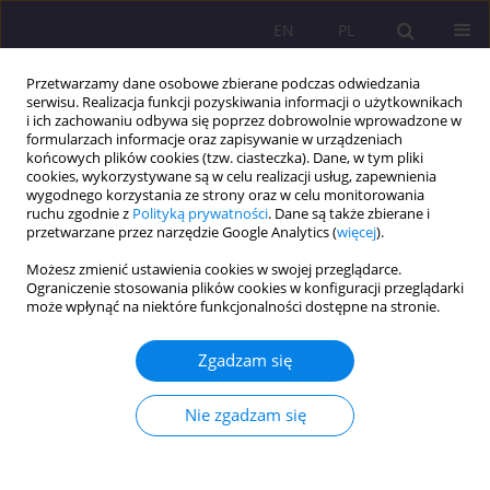
EN
PL
Przetwarzamy dane osobowe zbierane podczas odwiedzania
serwisu. Realizacja funkcji pozyskiwania informacji o użytkownikach
i ich zachowaniu odbywa się poprzez dobrowolnie wprowadzone w
formularzach informacje oraz zapisywanie w urządzeniach
końcowych plików cookies (tzw. ciasteczka). Dane, w tym pliki
cookies, wykorzystywane są w celu realizacji usług, zapewnienia
wygodnego korzystania ze strony oraz w celu monitorowania
ruchu zgodnie z
Polityką prywatności
. Dane są także zbierane i
przetwarzane przez narzędzie Google Analytics (
więcej
).
Autor
Bartosz Colinso
Możesz zmienić ustawienia cookies w swojej przeglądarce.
Ograniczenie stosowania plików cookies w konfiguracji przeglądarki
może wpłynąć na niektóre funkcjonalności dostępne na stronie.
ARTYKUŁ ORYGINALNY
Poziom stresu, aktywność fizyczna i ich wzajemne
Zgadzam się
powiązanie u studentów medycyny po pandemii
COVID-19: jednoośrodkowe badanie przekrojowe
Nie zgadzam się
Weronika Hariasz
,
Bartosz Colinso
,
Szymon Makles
,
Zofia Kuźnik
,
Magdalena Kloc
,
Aureliusz Kosendiak
Rozprawy Społeczne/Social Dissertations 2026;20(1):108-128