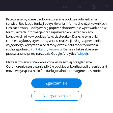
EN
PL
Przetwarzamy dane osobowe zbierane podczas odwiedzania
serwisu. Realizacja funkcji pozyskiwania informacji o użytkownikach
i ich zachowaniu odbywa się poprzez dobrowolnie wprowadzone w
formularzach informacje oraz zapisywanie w urządzeniach
końcowych plików cookies (tzw. ciasteczka). Dane, w tym pliki
cookies, wykorzystywane są w celu realizacji usług, zapewnienia
wygodnego korzystania ze strony oraz w celu monitorowania
ruchu zgodnie z
Polityką prywatności
. Dane są także zbierane i
przetwarzane przez narzędzie Google Analytics (
więcej
).
Autor
Anna Klim-Klimaszewska
Możesz zmienić ustawienia cookies w swojej przeglądarce.
Ograniczenie stosowania plików cookies w konfiguracji przeglądarki
ARTYKUŁ ORYGINALNY
może wpłynąć na niektóre funkcjonalności dostępne na stronie.
Alternatywna edukacja przedszkolna według
koncepcji pedagogicznej Carla Orffa
Zgadzam się
Anna Klim-Klimaszewska
Nie zgadzam się
Rozprawy Społeczne/Social Dissertations 2024;18(1):367-384
DOI
:
https://doi.org/10.29316/rs/190733
Statystyki