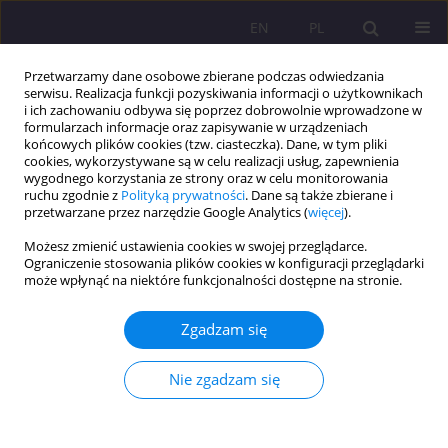
EN
PL
Przetwarzamy dane osobowe zbierane podczas odwiedzania
serwisu. Realizacja funkcji pozyskiwania informacji o użytkownikach
i ich zachowaniu odbywa się poprzez dobrowolnie wprowadzone w
formularzach informacje oraz zapisywanie w urządzeniach
końcowych plików cookies (tzw. ciasteczka). Dane, w tym pliki
cookies, wykorzystywane są w celu realizacji usług, zapewnienia
wygodnego korzystania ze strony oraz w celu monitorowania
ruchu zgodnie z
Polityką prywatności
. Dane są także zbierane i
przetwarzane przez narzędzie Google Analytics (
więcej
).
Autor
Dorota Kornas-Biela
Możesz zmienić ustawienia cookies w swojej przeglądarce.
Ograniczenie stosowania plików cookies w konfiguracji przeglądarki
ARTYKUŁ RECENZYJNY
może wpłynąć na niektóre funkcjonalności dostępne na stronie.
RECENZJA KSIĄŻKI PT. „POLSKA RODZINA I
WYCHOWANIE W ŚWIETLE NAUCZANIA JANA
Zgadzam się
PAWŁA II” AUTOR: ANASTAZJA SORKOWICZ
WYDAWNICTWO UNIWERSYTETU ŚLĄSKIEGO,
Nie zgadzam się
KATOWICE, 2014
Dorota Kornas-Biela