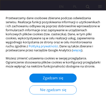
EN
PL
Przetwarzamy dane osobowe zbierane podczas odwiedzania
serwisu. Realizacja funkcji pozyskiwania informacji o użytkownikach
i ich zachowaniu odbywa się poprzez dobrowolnie wprowadzone w
formularzach informacje oraz zapisywanie w urządzeniach
końcowych plików cookies (tzw. ciasteczka). Dane, w tym pliki
cookies, wykorzystywane są w celu realizacji usług, zapewnienia
wygodnego korzystania ze strony oraz w celu monitorowania
ruchu zgodnie z
Polityką prywatności
. Dane są także zbierane i
przetwarzane przez narzędzie Google Analytics (
więcej
).
1/2017 vol. 11
Możesz zmienić ustawienia cookies w swojej przeglądarce.
Ograniczenie stosowania plików cookies w konfiguracji przeglądarki
ARTYKUŁ PRZEGLĄDOWY
może wpłynąć na niektóre funkcjonalności dostępne na stronie.
MIŁOSIERDZIE JAKO WARTOŚĆ
Zgadzam się
WYCHOWAWCZA.
Nie zgadzam się
PERSPEKTYWA PEDAGOGIKI
CHRZEŚCIJAŃSKIEJ