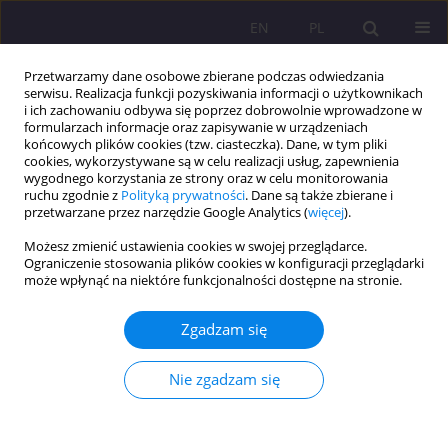
EN
PL
Przetwarzamy dane osobowe zbierane podczas odwiedzania
serwisu. Realizacja funkcji pozyskiwania informacji o użytkownikach
i ich zachowaniu odbywa się poprzez dobrowolnie wprowadzone w
formularzach informacje oraz zapisywanie w urządzeniach
końcowych plików cookies (tzw. ciasteczka). Dane, w tym pliki
cookies, wykorzystywane są w celu realizacji usług, zapewnienia
wygodnego korzystania ze strony oraz w celu monitorowania
ruchu zgodnie z
Polityką prywatności
. Dane są także zbierane i
przetwarzane przez narzędzie Google Analytics (
więcej
).
Autor
Aureliusz Kosendiak
Możesz zmienić ustawienia cookies w swojej przeglądarce.
Ograniczenie stosowania plików cookies w konfiguracji przeglądarki
może wpłynąć na niektóre funkcjonalności dostępne na stronie.
ARTYKUŁ ORYGINALNY
Poziom stresu, aktywność fizyczna i ich wzajemne
Zgadzam się
powiązanie u studentów medycyny po pandemii
COVID-19: jednoośrodkowe badanie przekrojowe
Nie zgadzam się
Weronika Hariasz
,
Bartosz Colinso
,
Szymon Makles
,
Zofia Kuźnik
,
Magdalena Kloc
,
Aureliusz Kosendiak
Rozprawy Społeczne/Social Dissertations 2026;20(1):108-128