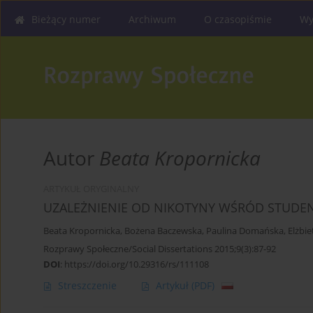
Bieżący numer
Archiwum
O czasopiśmie
Wy
Autor
Beata Kropornicka
ARTYKUŁ ORYGINALNY
UZALEŻNIENIE OD NIKOTYNY WŚRÓD STUDE
Beata Kropornicka
,
Bożena Baczewska
,
Paulina Domańska
,
Elżbi
Rozprawy Społeczne/Social Dissertations 2015;9(3):87-92
DOI
:
https://doi.org/10.29316/rs/111108
Streszczenie
Artykuł
(PDF)