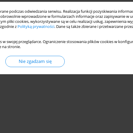
ne podczas odwiedzania serwisu. Realizacja funkcji pozyskiwania informacj
WERSYTETU MEDYCZNEGO W LUBLINIE W
obrowolnie wprowadzone w formularzach informacje oraz zapisywanie w u
 tym pliki cookies, wykorzystywane są w celu realizacji usług, zapewnienia 
 zgodnie z
Polityką prywatności
. Dane są także zbierane i przetwarzane prze
żanowska
,
Cecylia Olszak
,
Ewa Szymczuk
s w swojej przeglądarce. Ograniczenie stosowania plików cookies w konfigur
 na stronie.
Statystyki
Nie zgadzam się