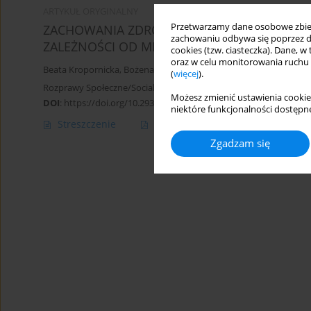
ARTYKUŁ ORYGINALNY
Przetwarzamy dane osobowe zbiera
ZACHOWANIA ZDROWOTNE STUDENTÓW UNI
zachowaniu odbywa się poprzez d
ZALEŻNOŚCI OD MIEJSCA ZAMIESZKANIA
cookies (tzw. ciasteczka). Dane, w
oraz w celu monitorowania ruchu
Beata Kropornicka
,
Bożena Baczewska
,
Wioleta Dragan
,
Ewa Krzy
(
więcej
).
Rozprawy Społeczne/Social Dissertations 2015;9(2):58-64
Możesz zmienić ustawienia cookie
DOI
:
https://doi.org/10.29316/rs/111095
niektóre funkcjonalności dostępne
Streszczenie
Artykuł
(PDF)
Zgadzam się