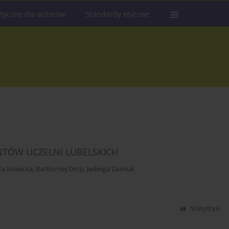
tyczne dla autorów
Standardy etyczne
NTÓW UCZELNI LUBELSKICH
eta Nowicka
,
Bartłomiej Drop
,
Jadwiga Daniluk
Statystyki