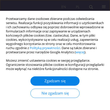
EN
PL
Przetwarzamy dane osobowe zbierane podczas odwiedzania
serwisu. Realizacja funkcji pozyskiwania informacji o użytkownikach
i ich zachowaniu odbywa się poprzez dobrowolnie wprowadzone w
formularzach informacje oraz zapisywanie w urządzeniach
końcowych plików cookies (tzw. ciasteczka). Dane, w tym pliki
cookies, wykorzystywane są w celu realizacji usług, zapewnienia
wygodnego korzystania ze strony oraz w celu monitorowania
ruchu zgodnie z
Polityką prywatności
. Dane są także zbierane i
przetwarzane przez narzędzie Google Analytics (
więcej
).
Autor
Nomita Pachar
Możesz zmienić ustawienia cookies w swojej przeglądarce.
Ograniczenie stosowania plików cookies w konfiguracji przeglądarki
może wpłynąć na niektóre funkcjonalności dostępne na stronie.
ARTYKUŁ ORYGINALNY
Zasięg publicznego systemu dystrybucji w okręgu
Zgadzam się
Mewat w stanie Haryana w Indiach
Seema Devi
,
Sumista Rani
,
Nomita Pachar
,
Manoj Siwach
Nie zgadzam się
Rozprawy Społeczne/Social Dissertations 2026;20(1):67-75
DOI
:
https://doi.org/10.29316/rs/218715
Statystyki