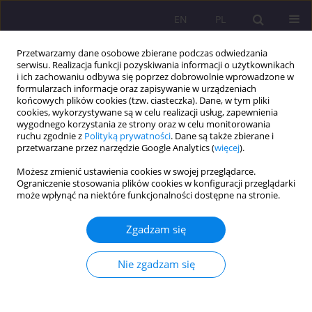
EN
PL
Przetwarzamy dane osobowe zbierane podczas odwiedzania
serwisu. Realizacja funkcji pozyskiwania informacji o użytkownikach
i ich zachowaniu odbywa się poprzez dobrowolnie wprowadzone w
formularzach informacje oraz zapisywanie w urządzeniach
końcowych plików cookies (tzw. ciasteczka). Dane, w tym pliki
cookies, wykorzystywane są w celu realizacji usług, zapewnienia
wygodnego korzystania ze strony oraz w celu monitorowania
ruchu zgodnie z
Polityką prywatności
. Dane są także zbierane i
przetwarzane przez narzędzie Google Analytics (
więcej
).
Autor
Mariusz Pyra
Możesz zmienić ustawienia cookies w swojej przeglądarce.
Ograniczenie stosowania plików cookies w konfiguracji przeglądarki
ARTYKUŁ ORYGINALNY
może wpłynąć na niektóre funkcjonalności dostępne na stronie.
Rozwój społeczeństwa informacyjnego w Polsce
na przykładzie gospodarstw domowych
Zgadzam się
Mariusz Pyra
,
Tomasz Gustyn
Nie zgadzam się
Rozprawy Społeczne/Social Dissertations 2024;18(1):146-170
DOI
:
https://doi.org/10.29316/rs/183753
Statystyki