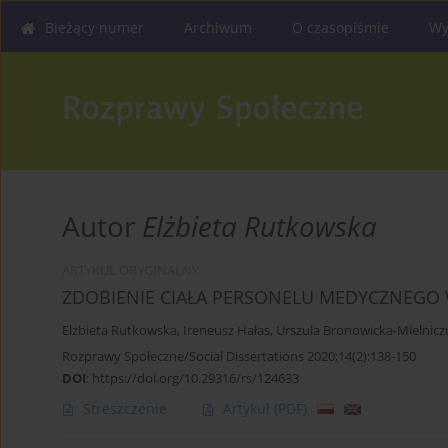
Bieżący numer
Archiwum
O czasopiśmie
Wy
Autor
Elżbieta Rutkowska
ARTYKUŁ ORYGINALNY
ZDOBIENIE CIAŁA PERSONELU MEDYCZNEGO
Elżbieta Rutkowska
,
Ireneusz Hałas
,
Urszula Bronowicka-Mielnicz
Rozprawy Społeczne/Social Dissertations 2020;14(2):138-150
DOI
:
https://doi.org/10.29316/rs/124633
Streszczenie
Artykuł
(PDF)