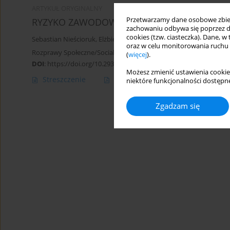
ARTYKUŁ ORYGINALNY
Przetwarzamy dane osobowe zbiera
RYZYKO ZAWODOWE W PRACY FIZJOTERAPEU
zachowaniu odbywa się poprzez d
cookies (tzw. ciasteczka). Dane, w
Sebastian Nieścioruk
,
Elżbieta Rutkowska
oraz w celu monitorowania ruchu
Rozprawy Społeczne/Social Dissertations 2018;12(3):73-78
(
więcej
).
DOI
:
https://doi.org/10.29316/rs.2018.27
Możesz zmienić ustawienia cookie
Streszczenie
Artykuł
(PDF)
niektóre funkcjonalności dostępne
Zgadzam się