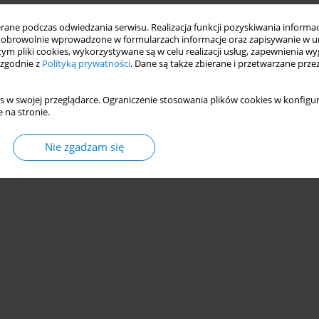
ne podczas odwiedzania serwisu. Realizacja funkcji pozyskiwania informacj
TY W OCENIE STUDENTÓW
obrowolnie wprowadzone w formularzach informacje oraz zapisywanie w u
 tym pliki cookies, wykorzystywane są w celu realizacji usług, zapewnienia 
 zgodnie z
Polityką prywatności
. Dane są także zbierane i przetwarzane prze
s w swojej przeglądarce. Ograniczenie stosowania plików cookies w konfigur
Statystyki
 na stronie.
Nie zgadzam się