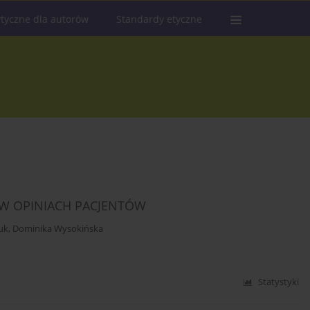
tyczne dla autorów
Standardy etyczne
 W OPINIACH PACJENTÓW
uk
,
Dominika Wysokińska
Statystyki