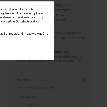
Loot boxy – mechanizmy zbliżone do
i o użytkownikach i ich
hazardu ukryte w grach cyfrowych.
rządzeniach końcowych plików
Narracyjny przegląd procesów
wygodnego korzystania ze strony
psychologicznych, ryzyka uzależnienia i
z narzędzie Google Analytics
regulacji prawnych
Znaczenie wsparcia wybranej organizacji
acji przeglądarki może wpłynąć na
pozarządowej dla samorealizacji młodzieży
pokolenia Z
Badanie osobowości i środowiska
rodzinnego w odniesieniu do dobrostanu
psychicznego nastolatków w populacji Indii
Indeksy
Indeks słów kluczowych
Indeks dziedzin
Indeks autorów