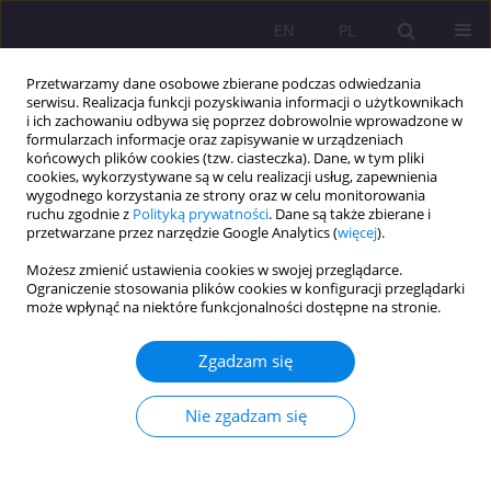
EN
PL
Przetwarzamy dane osobowe zbierane podczas odwiedzania
serwisu. Realizacja funkcji pozyskiwania informacji o użytkownikach
i ich zachowaniu odbywa się poprzez dobrowolnie wprowadzone w
formularzach informacje oraz zapisywanie w urządzeniach
końcowych plików cookies (tzw. ciasteczka). Dane, w tym pliki
cookies, wykorzystywane są w celu realizacji usług, zapewnienia
wygodnego korzystania ze strony oraz w celu monitorowania
ruchu zgodnie z
Polityką prywatności
. Dane są także zbierane i
przetwarzane przez narzędzie Google Analytics (
więcej
).
Autor
Anastazja Sorkowicz
Możesz zmienić ustawienia cookies w swojej przeglądarce.
Ograniczenie stosowania plików cookies w konfiguracji przeglądarki
ARTYKUŁ ORYGINALNY
może wpłynąć na niektóre funkcjonalności dostępne na stronie.
DZIECKO W RODZINIE W NAUCZANIU JANA
PAWŁA II
Zgadzam się
Anastazja Sorkowicz
Nie zgadzam się
Rozprawy Społeczne/Social Dissertations 2015;9(4):7-15
DOI
:
https://doi.org/10.29316/rs/111113
Statystyki