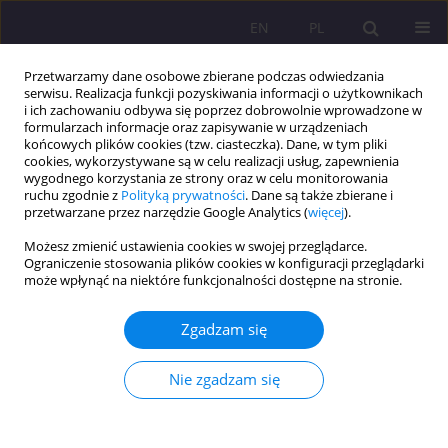
EN
PL
Przetwarzamy dane osobowe zbierane podczas odwiedzania
serwisu. Realizacja funkcji pozyskiwania informacji o użytkownikach
i ich zachowaniu odbywa się poprzez dobrowolnie wprowadzone w
formularzach informacje oraz zapisywanie w urządzeniach
końcowych plików cookies (tzw. ciasteczka). Dane, w tym pliki
cookies, wykorzystywane są w celu realizacji usług, zapewnienia
wygodnego korzystania ze strony oraz w celu monitorowania
ruchu zgodnie z
Polityką prywatności
. Dane są także zbierane i
przetwarzane przez narzędzie Google Analytics (
więcej
).
1/2019 vol. 13
Możesz zmienić ustawienia cookies w swojej przeglądarce.
Ograniczenie stosowania plików cookies w konfiguracji przeglądarki
ARTYKUŁ ORYGINALNY
może wpłynąć na niektóre funkcjonalności dostępne na stronie.
„NAWET GDYBY INNI OD WAS
Zgadzam się
NIE WYMAGALI…” – O
Nie zgadzam się
SAMOWYCHOWANIU
CZŁOWIEKA MŁODEGO