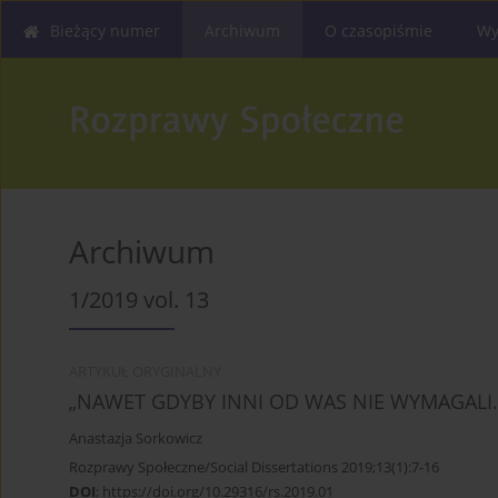
Bieżący numer
Archiwum
O czasopiśmie
Wy
Archiwum
1/2019 vol. 13
ARTYKUŁ ORYGINALNY
„NAWET GDYBY INNI OD WAS NIE WYMAGAL
Anastazja Sorkowicz
Rozprawy Społeczne/Social Dissertations 2019;13(1):7-16
DOI
:
https://doi.org/10.29316/rs.2019.01