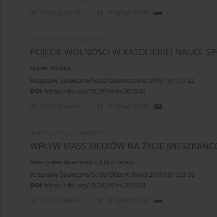
Streszczenie
Artykuł
(PDF)
ARTYKUŁ PRZEGLĄDOWY
POJĘCIE WOLNOŚCI W KATOLICKIEJ NAUCE S
Marek Wódka
Rozprawy Społeczne/Social Dissertations 2019;13(1):17-22
DOI
:
https://doi.org/10.29316/rs.2019.02
Streszczenie
Artykuł
(PDF)
ARTYKUŁ PRZEGLĄDOWY
WPŁYW MASS MEDIÓW NA ŻYCIE MIESZKAŃC
Mieczysław Adamowicz
,
Julita Zańko
Rozprawy Społeczne/Social Dissertations 2019;13(1):23-33
DOI
:
https://doi.org/10.29316/rs.2019.03
Streszczenie
Artykuł
(PDF)