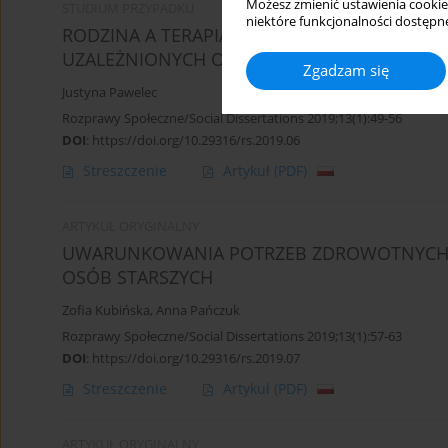
Możesz zmienić ustawienia cookie
STUDIUM PRZYPADKU
niektóre funkcjonalności dostępne
RODZINA A TERAPIA DZIECI NIEPEŁNOLETNIC
UZALEŻNIONYCH OD SUBSTANCJI PSYCHOAK
Zgadzam się
Justyna Pawelec
Rozprawy Społeczne/Social Dissertations 2019;13(1):49-56
DOI
:
https://doi.org/10.29316/rs.2019.06
Streszczenie
Artykuł
(PDF)
ARTYKUŁ ORYGINALNY
UWARUNKOWANIA POTRZEB ZDROWOTNYCH R
OSÓB STARSZYCH
Zofia Kubińska
,
Anna Pańczuk
Rozprawy Społeczne/Social Dissertations 2019;13(1):57-63
DOI
:
https://doi.org/10.29316/rs.2019.07
Streszczenie
Artykuł
(PDF)
ARTYKUŁ ORYGINALNY