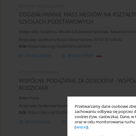
ARTYKUŁ PRZEGLĄDOWY
ODDZIAŁYWANIE MASS MEDIÓW NA KSZTAŁTOWA
SZKOŁACH PODSTAWOWYCH
Małgorzata Siedlecka
,
Wioletta Żukiewicz-Sobczak
,
Sebastian Sob
Rozprawy Społeczne/Social Dissertations 2019;13(1):34-42
DOI
:
https://doi.org/10.29316/rs.2019.04
Streszczenie
Artykuł
(PDF)
STUDIUM PRZYPADKU
WSPÓLNE PODĄŻANIE ZA DZIECKIEM - WSPÓ
RODZICAMI
Beata Kuca
Rozprawy Społeczne/Social Dissertations 2019;13(1):43-48
Przetwarzamy dane osobowe zbiera
zachowaniu odbywa się poprzez d
DOI
:
https://doi.org/10.29316/rs.2019.05
cookies (tzw. ciasteczka). Dane, w
Streszczenie
Artykuł
(PDF)
oraz w celu monitorowania ruchu
(
więcej
).