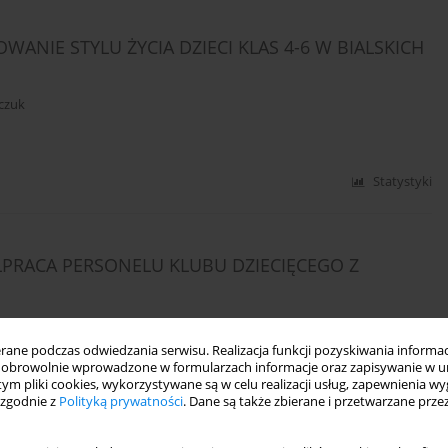
NIE STYLU ŻYCIA DZIECI KLAS 4-6 W BIALSKICH
czuk
Statystyki
ŁPRACA PERSONELU KLUBU DZIECIĘCEGO Z
ne podczas odwiedzania serwisu. Realizacja funkcji pozyskiwania informacj
obrowolnie wprowadzone w formularzach informacje oraz zapisywanie w u
 tym pliki cookies, wykorzystywane są w celu realizacji usług, zapewnienia 
Statystyki
 zgodnie z
Polityką prywatności
. Dane są także zbierane i przetwarzane prze