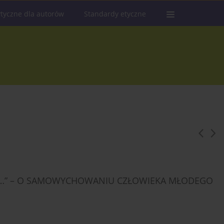
tyczne dla autorów
Standardy etyczne
I…” – O SAMOWYCHOWANIU CZŁOWIEKA MŁODEGO