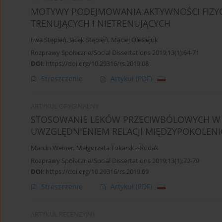
MOTYWY PODEJMOWANIA AKTYWNOŚCI FIZYC
TRENUJĄCYCH I NIETRENUJĄCYCH
Ewa Stępień
,
Jacek Stępień
,
Maciej Olesiejuk
Rozprawy Społeczne/Social Dissertations 2019;13(1):64-71
DOI
:
https://doi.org/10.29316/rs.2019.08
Streszczenie
Artykuł
(PDF)
ARTYKUŁ ORYGINALNY
STOSOWANIE LEKÓW PRZECIWBÓLOWYCH W
UWZGLĘDNIENIEM RELACJI MIĘDZYPOKOLEN
Marcin Weiner
,
Małgorzata Tokarska-Rodak
Rozprawy Społeczne/Social Dissertations 2019;13(1):72-79
DOI
:
https://doi.org/10.29316/rs.2019.09
Streszczenie
Artykuł
(PDF)
ARTYKUŁ RECENZYJNY