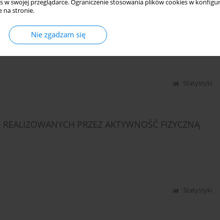
s w swojej przeglądarce. Ograniczenie stosowania plików cookies w konfigur
 na stronie.
H W OŚRODKU REHABILITACJI DLA OSÓB
TYWNYCH W PAŁĘGACH
Nie zgadzam się
Statystyki
EALIZOWANYCH PRZEZ AKTYWNOŚĆ FIZYCZNĄ
Statystyki