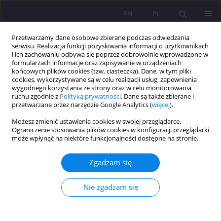
EN
PL
Przetwarzamy dane osobowe zbierane podczas odwiedzania
serwisu. Realizacja funkcji pozyskiwania informacji o użytkownikach
i ich zachowaniu odbywa się poprzez dobrowolnie wprowadzone w
formularzach informacje oraz zapisywanie w urządzeniach
końcowych plików cookies (tzw. ciasteczka). Dane, w tym pliki
cookies, wykorzystywane są w celu realizacji usług, zapewnienia
wygodnego korzystania ze strony oraz w celu monitorowania
ruchu zgodnie z
Polityką prywatności
. Dane są także zbierane i
przetwarzane przez narzędzie Google Analytics (
więcej
).
1/2019 vol. 13
Możesz zmienić ustawienia cookies w swojej przeglądarce.
Ograniczenie stosowania plików cookies w konfiguracji przeglądarki
ARTYKUŁ ORYGINALNY
może wpłynąć na niektóre funkcjonalności dostępne na stronie.
UWARUNKOWANIA POTRZEB
Zgadzam się
ZDROWOTNYCH
Nie zgadzam się
REALIZOWANYCH PRZEZ
AKTYWNOŚĆ FIZYCZNĄ OSÓB