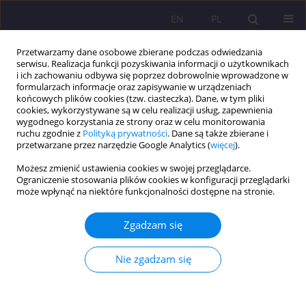
EN
PL
Przetwarzamy dane osobowe zbierane podczas odwiedzania
serwisu. Realizacja funkcji pozyskiwania informacji o użytkownikach
i ich zachowaniu odbywa się poprzez dobrowolnie wprowadzone w
formularzach informacje oraz zapisywanie w urządzeniach
końcowych plików cookies (tzw. ciasteczka). Dane, w tym pliki
cookies, wykorzystywane są w celu realizacji usług, zapewnienia
wygodnego korzystania ze strony oraz w celu monitorowania
ruchu zgodnie z
Polityką prywatności
. Dane są także zbierane i
przetwarzane przez narzędzie Google Analytics (
więcej
).
Słowo kluczowe
osoby starsze
Możesz zmienić ustawienia cookies w swojej przeglądarce.
Ograniczenie stosowania plików cookies w konfiguracji przeglądarki
ARTYKUŁ ORYGINALNY
może wpłynąć na niektóre funkcjonalności dostępne na stronie.
System pomocy rodzinie w opiece nad osobami
w wieku 80+ w Polsce
Zgadzam się
Anna Jakubowicz
,
Cezay Cap
Nie zgadzam się
Rozprawy Społeczne/Social Dissertations 2025;19(1):387-399
DOI
:
https://doi.org/10.29316/rs/214155
Statystyki