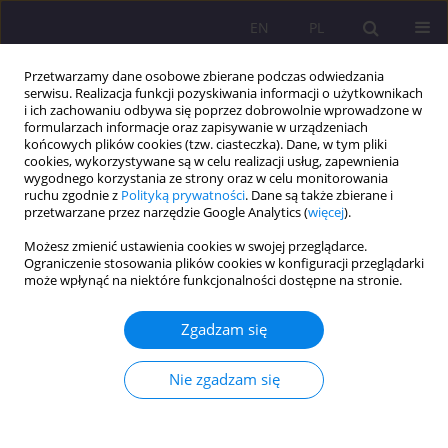
EN
PL
Przetwarzamy dane osobowe zbierane podczas odwiedzania
serwisu. Realizacja funkcji pozyskiwania informacji o użytkownikach
i ich zachowaniu odbywa się poprzez dobrowolnie wprowadzone w
formularzach informacje oraz zapisywanie w urządzeniach
końcowych plików cookies (tzw. ciasteczka). Dane, w tym pliki
cookies, wykorzystywane są w celu realizacji usług, zapewnienia
wygodnego korzystania ze strony oraz w celu monitorowania
ruchu zgodnie z
Polityką prywatności
. Dane są także zbierane i
przetwarzane przez narzędzie Google Analytics (
więcej
).
Słowo kluczowe
aktywność
Możesz zmienić ustawienia cookies w swojej przeglądarce.
fizyczna
Ograniczenie stosowania plików cookies w konfiguracji przeglądarki
może wpłynąć na niektóre funkcjonalności dostępne na stronie.
ARTYKUŁ ORYGINALNY
Poziom stresu, aktywność fizyczna i ich wzajemne
Zgadzam się
powiązanie u studentów medycyny po pandemii
COVID-19: jednoośrodkowe badanie przekrojowe
Nie zgadzam się
Weronika Hariasz
,
Bartosz Colinso
,
Szymon Makles
,
Zofia Kuźnik
,
Magdalena Kloc
,
Aureliusz Kosendiak