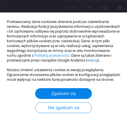
EN
PL
Przetwarzamy dane osobowe zbierane podczas odwiedzania
serwisu. Realizacja funkcji pozyskiwania informacji o użytkownikach
i ich zachowaniu odbywa się poprzez dobrowolnie wprowadzone w
formularzach informacje oraz zapisywanie w urządzeniach
końcowych plików cookies (tzw. ciasteczka). Dane, w tym pliki
cookies, wykorzystywane są w celu realizacji usług, zapewnienia
wygodnego korzystania ze strony oraz w celu monitorowania
ruchu zgodnie z
Polityką prywatności
. Dane są także zbierane i
przetwarzane przez narzędzie Google Analytics (
więcej
).
Autor
Monika Szpringer
Możesz zmienić ustawienia cookies w swojej przeglądarce.
Ograniczenie stosowania plików cookies w konfiguracji przeglądarki
ARTYKUŁ ORYGINALNY
może wpłynąć na niektóre funkcjonalności dostępne na stronie.
PROBLEMY PSYCHOSPOŁECZNE RODZICÓW
DZIECI ZE SPEKTRUM ZABURZEŃ
Zgadzam się
AUTYSTYCZNYCH
Nie zgadzam się
Natalia Habik
,
Jarosław Chmielewski
,
Magdalena Florek-Łuszczki
,
Jerzy
Zagórski
,
Monika Szpringer
Rozprawy Społeczne/Social Dissertations 2017;11(4):22-27
DOI
:
https://doi.org/10.29316/rs.2017.34