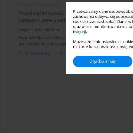
ARTYKUŁ ORYGINALNY
Przetwarzamy dane osobowe zbiera
Przedsiębiorczość, innowacyjność, rozwój gosp
zachowaniu odbywa się poprzez d
kategorii powiązanych.
cookies (tzw. ciasteczka). Dane, w
oraz w celu monitorowania ruchu
Magdalena Maria Zdun
(
więcej
).
Rozprawy Społeczne/Social Dissertations 2021;15(1):125-144
Możesz zmienić ustawienia cookie
DOI
:
https://doi.org/10.29316/rs/135383
niektóre funkcjonalności dostępne
Streszczenie
Artykuł
(PDF)
Zgadzam się