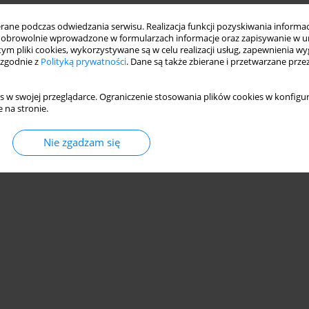
ne podczas odwiedzania serwisu. Realizacja funkcji pozyskiwania informacj
odarczy i instytucja socjalizująca– jako łańcuch
obrowolnie wprowadzone w formularzach informacje oraz zapisywanie w u
 tym pliki cookies, wykorzystywane są w celu realizacji usług, zapewnienia 
 zgodnie z
Polityką prywatności
. Dane są także zbierane i przetwarzane prze
s w swojej przeglądarce. Ograniczenie stosowania plików cookies w konfigur
 na stronie.
Statystyki
Nie zgadzam się