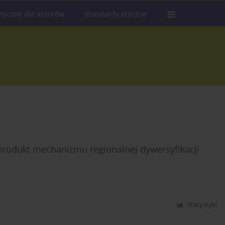
tyczne dla autorów
Standardy etyczne
produkt mechanizmu regionalnej dywersyfikacji
Statystyki