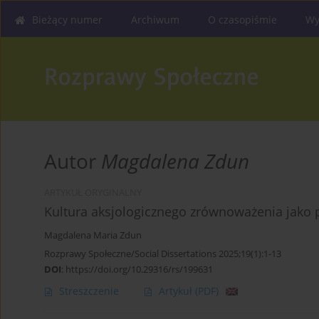
Bieżący numer
Archiwum
O czasopiśmie
Wy
Autor
Magdalena Zdun
ARTYKUŁ ORYGINALNY
Kultura aksjologicznego zrównoważenia jako 
Magdalena Maria Zdun
Rozprawy Społeczne/Social Dissertations 2025;19(1):1-13
DOI
:
https://doi.org/10.29316/rs/199631
Streszczenie
Artykuł
(PDF)