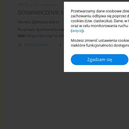
ARTYKUŁ ORYGINALNY
Przetwarzamy dane osobowe zbiera
DOŚWIADCZENIE STAROŚCI W TWÓRCZOŚCI B
zachowaniu odbywa się poprzez d
cookies (tzw. ciasteczka). Dane, w
Wioleta Zgłobicka-Gierut
oraz w celu monitorowania ruchu
Rozprawy Społeczne/Social Dissertations 2018;12(1):21-28
(
więcej
).
DOI
:
https://doi.org/10.29316/rs.2018.03
Możesz zmienić ustawienia cookie
Streszczenie
Artykuł
(PDF)
niektóre funkcjonalności dostępne
Zgadzam się