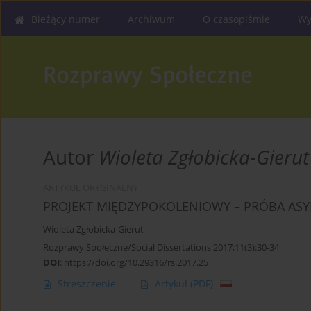
Bieżący numer
Archiwum
O czasopiśmie
Wy
Autor
Wioleta Zgłobicka-Gierut
ARTYKUŁ ORYGINALNY
PROJEKT MIĘDZYPOKOLENIOWY – PRÓBA ASYM
Wioleta Zgłobicka-Gierut
Rozprawy Społeczne/Social Dissertations 2017;11(3):30-34
DOI
:
https://doi.org/10.29316/rs.2017.25
Streszczenie
Artykuł
(PDF)