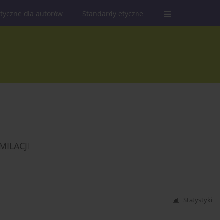
tyczne dla autorów
Standardy etyczne
ILACJI
Statystyki