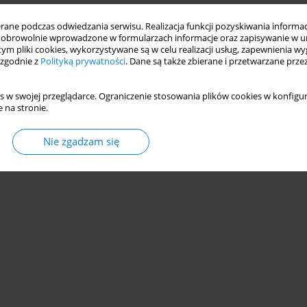
ne podczas odwiedzania serwisu. Realizacja funkcji pozyskiwania informacj
RONISŁAWY BETLEJ
obrowolnie wprowadzone w formularzach informacje oraz zapisywanie w u
 tym pliki cookies, wykorzystywane są w celu realizacji usług, zapewnienia 
 zgodnie z
Polityką prywatności
. Dane są także zbierane i przetwarzane prze
s w swojej przeglądarce. Ograniczenie stosowania plików cookies w konfigur
Statystyki
 na stronie.
Nie zgadzam się