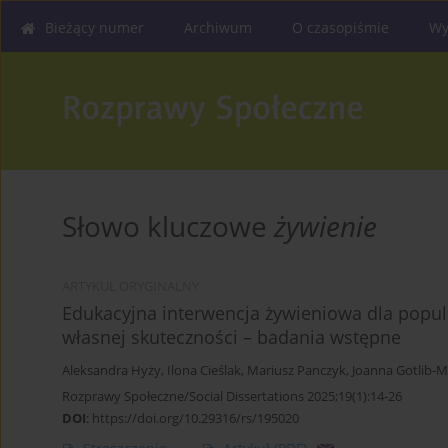
Bieżący numer
Archiwum
O czasopiśmie
Wy
Słowo kluczowe
żywienie
ARTYKUŁ ORYGINALNY
Edukacyjna interwencja żywieniowa dla popul
własnej skuteczności – badania wstępne
Aleksandra Hyży
,
Ilona Cieślak
,
Mariusz Panczyk
,
Joanna Gotlib-
Rozprawy Społeczne/Social Dissertations 2025;19(1):14-26
DOI
:
https://doi.org/10.29316/rs/195020