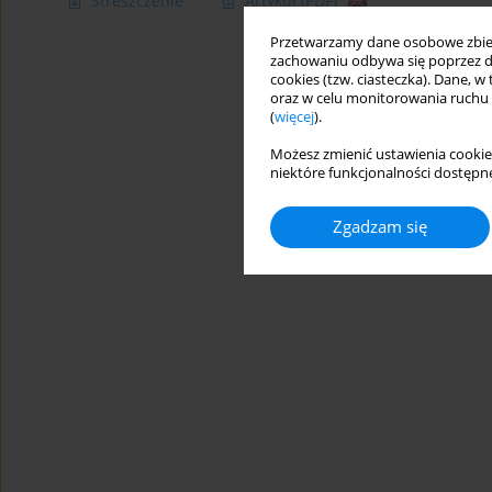
Streszczenie
Artykuł
(PDF)
Przetwarzamy dane osobowe zbiera
zachowaniu odbywa się poprzez d
cookies (tzw. ciasteczka). Dane, w
oraz w celu monitorowania ruchu
(
więcej
).
Możesz zmienić ustawienia cookie
niektóre funkcjonalności dostępne
Zgadzam się