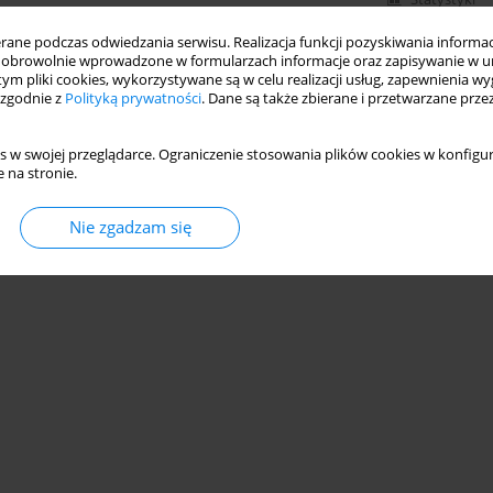
ne podczas odwiedzania serwisu. Realizacja funkcji pozyskiwania informacj
obrowolnie wprowadzone w formularzach informacje oraz zapisywanie w u
 tym pliki cookies, wykorzystywane są w celu realizacji usług, zapewnienia 
 zgodnie z
Polityką prywatności
. Dane są także zbierane i przetwarzane prze
s w swojej przeglądarce. Ograniczenie stosowania plików cookies w konfigur
 na stronie.
Nie zgadzam się