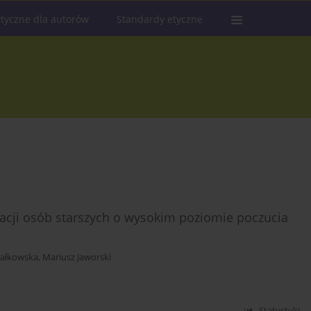
tyczne dla autorów
Standardy etyczne
acji osób starszych o wysokim poziomie poczucia
Małkowska
,
Mariusz Jaworski
Statystyki