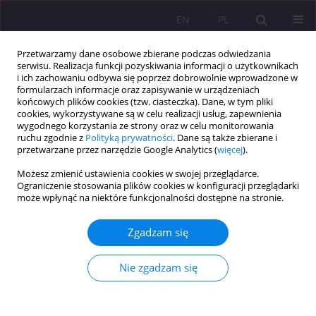
EN
PL
Przetwarzamy dane osobowe zbierane podczas odwiedzania
serwisu. Realizacja funkcji pozyskiwania informacji o użytkownikach
i ich zachowaniu odbywa się poprzez dobrowolnie wprowadzone w
formularzach informacje oraz zapisywanie w urządzeniach
końcowych plików cookies (tzw. ciasteczka). Dane, w tym pliki
cookies, wykorzystywane są w celu realizacji usług, zapewnienia
wygodnego korzystania ze strony oraz w celu monitorowania
ruchu zgodnie z
Polityką prywatności
. Dane są także zbierane i
przetwarzane przez narzędzie Google Analytics (
więcej
).
Słowo kluczowe
4-cyfrowy kod
Możesz zmienić ustawienia cookies w swojej przeglądarce.
diagnostyczny
Ograniczenie stosowania plików cookies w konfiguracji przeglądarki
może wpłynąć na niektóre funkcjonalności dostępne na stronie.
DZIECKO Z FASD – PROBLEMY DIAGNOSTYCZNE
Zgadzam się
ORAZ WYBRANE STRATEGIE I METODY PRACY
Nie zgadzam się
Bernadeta Szczupał
Rozprawy Społeczne/Social Dissertations 2013;7(1):79-96
DOI
:
https://doi.org/10.29316/rs/111206