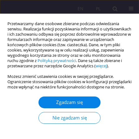
EN
PL
Przetwarzamy dane osobowe zbierane podczas odwiedzania
serwisu. Realizacja funkcji pozyskiwania informacji o użytkownikach
i ich zachowaniu odbywa się poprzez dobrowolnie wprowadzone w
formularzach informacje oraz zapisywanie w urządzeniach
końcowych plików cookies (tzw. ciasteczka). Dane, w tym pliki
cookies, wykorzystywane są w celu realizacji usług, zapewnienia
wygodnego korzystania ze strony oraz w celu monitorowania
ruchu zgodnie z
Polityką prywatności
. Dane są także zbierane i
przetwarzane przez narzędzie Google Analytics (
więcej
).
Słowo kluczowe
Asseco
Możesz zmienić ustawienia cookies w swojej przeglądarce.
Ograniczenie stosowania plików cookies w konfiguracji przeglądarki
może wpłynąć na niektóre funkcjonalności dostępne na stronie.
ARTYKUŁ ORYGINALNY
Potencjał platformy edukacyjnej eduPortal w
Zgadzam się
nauczaniu zdalnym
Katarzyna Beata Daniel
Nie zgadzam się
Rozprawy Społeczne/Social Dissertations 2025;19(1):76-86
DOI
:
https://doi.org/10.29316/rs/200758
Statystyki