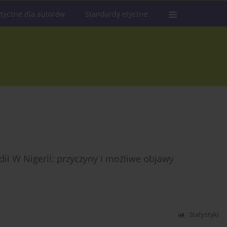
tyczne dla autorów
Standardy etyczne
ii W Nigerii: przyczyny i możliwe objawy
Statystyki