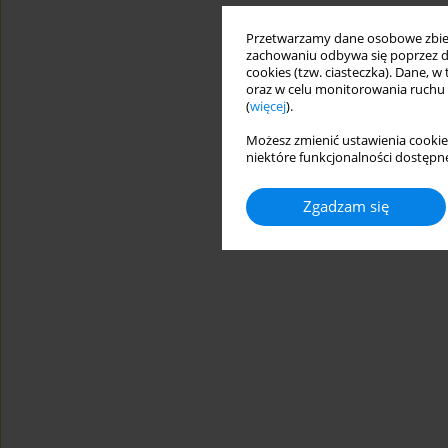
Przetwarzamy dane osobowe zbiera
zachowaniu odbywa się poprzez d
cookies (tzw. ciasteczka). Dane, w
oraz w celu monitorowania ruchu
(
więcej
).
Możesz zmienić ustawienia cookie
niektóre funkcjonalności dostępne
Zgadzam się