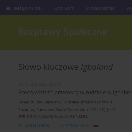
Bieżący numer
Archiwum
O czasopiśmie
Wy
Słowo kluczowe
Igboland
ARTYKUŁ PRZEGLĄDOWY
Rzeczywistość przemocy w rodzinie w Igboland
Benedict Chidi Ugwuanyi
,
Zbigniew Szczepan Formella
Rozprawy Społeczne/Social Dissertations 2021;15(1):1-12
DOI
:
https://doi.org/10.29316/rs/133365
Streszczenie
Artykuł
(PDF)