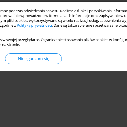
ne podczas odwiedzania serwisu. Realizacja funkcji pozyskiwania informacj
obrowolnie wprowadzone w formularzach informacje oraz zapisywanie w u
 tym pliki cookies, wykorzystywane są w celu realizacji usług, zapewnienia 
 zgodnie z
Polityką prywatności
. Dane są także zbierane i przetwarzane prze
s w swojej przeglądarce. Ograniczenie stosowania plików cookies w konfigur
 na stronie.
Nie zgadzam się