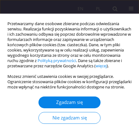
EN
PL
Przetwarzamy dane osobowe zbierane podczas odwiedzania
serwisu. Realizacja funkcji pozyskiwania informacji o użytkownikach
i ich zachowaniu odbywa się poprzez dobrowolnie wprowadzone w
formularzach informacje oraz zapisywanie w urządzeniach
końcowych plików cookies (tzw. ciasteczka). Dane, w tym pliki
cookies, wykorzystywane są w celu realizacji usług, zapewnienia
wygodnego korzystania ze strony oraz w celu monitorowania
ruchu zgodnie z
Polityką prywatności
. Dane są także zbierane i
przetwarzane przez narzędzie Google Analytics (
więcej
).
Słowo kluczowe
Internet Web 1.0
Możesz zmienić ustawienia cookies w swojej przeglądarce.
Ograniczenie stosowania plików cookies w konfiguracji przeglądarki
może wpłynąć na niektóre funkcjonalności dostępne na stronie.
ARTYKUŁ PRZEGLĄDOWY
OD INTERNETU WEB 1.0 DO INTERNETU WEB 4.0
Zgadzam się
– EWOLUCJA FORM PRZESTRZENI
KOMUNIKACYJNYCH W GLOBALNEJ SIECI
Nie zgadzam się
Łukasz Sarowski
Rozprawy Społeczne/Social Dissertations 2017;11(1):32-39
DOI
:
https://doi.org/10.29316/rs.2017.4