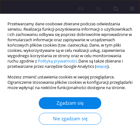
EN
PL
Przetwarzamy dane osobowe zbierane podczas odwiedzania
serwisu. Realizacja funkcji pozyskiwania informacji o użytkownikach
i ich zachowaniu odbywa się poprzez dobrowolnie wprowadzone w
formularzach informacje oraz zapisywanie w urządzeniach
końcowych plików cookies (tzw. ciasteczka). Dane, w tym pliki
cookies, wykorzystywane są w celu realizacji usług, zapewnienia
wygodnego korzystania ze strony oraz w celu monitorowania
ruchu zgodnie z
Polityką prywatności
. Dane są także zbierane i
przetwarzane przez narzędzie Google Analytics (
więcej
).
Słowo kluczowe
Pokémon GO
Możesz zmienić ustawienia cookies w swojej przeglądarce.
Ograniczenie stosowania plików cookies w konfiguracji przeglądarki
może wpłynąć na niektóre funkcjonalności dostępne na stronie.
ARTYKUŁ ORYGINALNY
Między uzależnieniem od Internetu a
Zgadzam się
terapeutycznym działaniem Pokémon GO.
Pozytywny i negatywny wpływ technologii na
Nie zgadzam się
hikikomori
Michał Łukasz Walter
,
Robert Bronisław Olczyk
Rozprawy Społeczne/Social Dissertations 2024;18(1):131-145