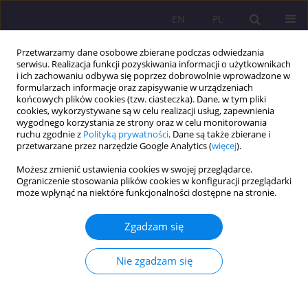
EN
PL
Przetwarzamy dane osobowe zbierane podczas odwiedzania
serwisu. Realizacja funkcji pozyskiwania informacji o użytkownikach
i ich zachowaniu odbywa się poprzez dobrowolnie wprowadzone w
formularzach informacje oraz zapisywanie w urządzeniach
końcowych plików cookies (tzw. ciasteczka). Dane, w tym pliki
cookies, wykorzystywane są w celu realizacji usług, zapewnienia
wygodnego korzystania ze strony oraz w celu monitorowania
ruchu zgodnie z
Polityką prywatności
. Dane są także zbierane i
przetwarzane przez narzędzie Google Analytics (
więcej
).
Słowo kluczowe
agresja
Możesz zmienić ustawienia cookies w swojej przeglądarce.
instrumentalna
Ograniczenie stosowania plików cookies w konfiguracji przeglądarki
może wpłynąć na niektóre funkcjonalności dostępne na stronie.
ARTYKUŁ PRZEGLĄDOWY
Zgadzam się
DRĘCZENIE RÓWIEŚNIKÓW JAKO STRATEGIA
OSIĄGANIA WŁASNYCH CELÓW W ŚWIETLE
Nie zgadzam się
BADAŃ NAD SPOŁECZNĄ DOMINACJĄ I
DZIAŁANIAMI PRZYMUSZAJĄCYMI