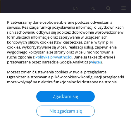
EN
PL
Przetwarzamy dane osobowe zbierane podczas odwiedzania
serwisu. Realizacja funkcji pozyskiwania informacji o użytkownikach
i ich zachowaniu odbywa się poprzez dobrowolnie wprowadzone w
formularzach informacje oraz zapisywanie w urządzeniach
końcowych plików cookies (tzw. ciasteczka). Dane, w tym pliki
cookies, wykorzystywane są w celu realizacji usług, zapewnienia
wygodnego korzystania ze strony oraz w celu monitorowania
ruchu zgodnie z
Polityką prywatności
. Dane są także zbierane i
przetwarzane przez narzędzie Google Analytics (
więcej
).
Słowo kluczowe
aksjologia
Możesz zmienić ustawienia cookies w swojej przeglądarce.
Ograniczenie stosowania plików cookies w konfiguracji przeglądarki
może wpłynąć na niektóre funkcjonalności dostępne na stronie.
ARTYKUŁ ORYGINALNY
Kultura aksjologicznego zrównoważenia jako
Zgadzam się
produkt mechanizmu regionalnej dywersyfikacji
Magdalena Maria Zdun
Nie zgadzam się
Rozprawy Społeczne/Social Dissertations 2025;19(1):1-13
DOI
:
https://doi.org/10.29316/rs/199631
Statystyki